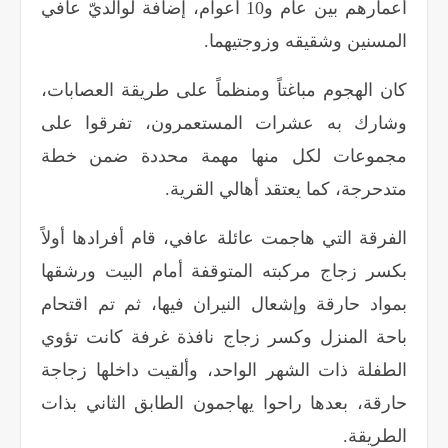
أعمارهم بين عام و10 أعوام، إضافة لوالديّ عافي
المسنين وشقيقه وزوجتيهما
.
كان الهجوم مباغتاً ومنظماً على طريقة العصابات،
وشارك به عشرات المستعمرون، تفرقوا على
مجموعات لكل منها مهمة محددة ضمن خطة
متدحرجة، كما يعتقد أهالي القرية
.
الفرقة التي هاجمت عائلة عافي، قام أفرادها أولاً
بكسر زجاج مركبته المتوقفة أمام البيت ورشقها
بمواد حارقة وإشعال النيران فيها، ثم تم اقتحام
باحة المنزل وكسر زجاج نافذة غرفة كانت تؤوي
الطفلة ذات الشهر الواحد، وألقيت داخلها زجاجة
حارقة، بعدها راحوا يهاجمون الطابق الثاني بذات
الطريقة
.