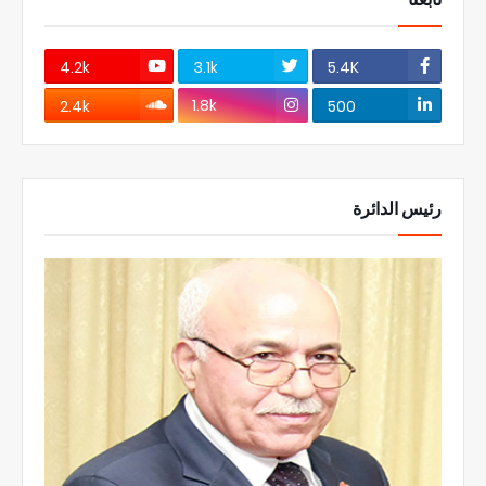
4.2k
3.1k
5.4K
1.8k
2.4k
500
رئيس الدائرة