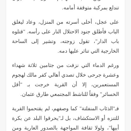
تندلع بمركبة متوقفة أمامه
.
على عجل، أخلى أسرته من المنزل، وعاد ليغلق
الباب فأطلق جنود الاحتلال النار على رأسه. "قتلوه
باب الدار"، تقول زوجته، وتشير إلى الساحة
الخارجية التي تناثر عليها دمه
.
ورغم الدماء التي نزفت من جثامين ثلاثة شهداء
وعشرة جرحى خلال تصدي أهالي كفر مالك لهجوم
المستعمرين، إلا أن القرية خرجت بـ "أقل
الخسائر" وفقاً للناشط المجتمعي طارق عثمان
.
فـ"الذئاب المنفلتة" كما وصفهم، لم يقتحموا القرية
للتنزه أو الاستكشاف، بل لـ"يحرقوا البلد عن بكرة
أبيها"، ولولا ثقافة المواجهة بالصدور العارية ومن