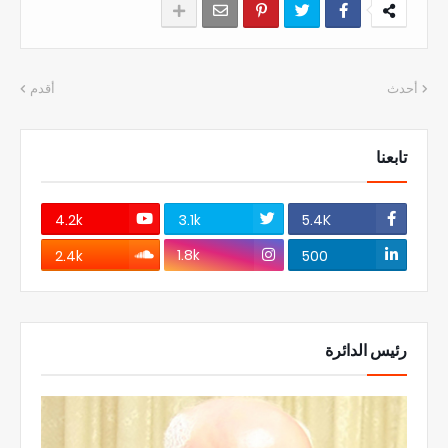
أحدث
أقدم
تابعنا
4.2k
3.1k
5.4K
1.8k
2.4k
500
رئيس الدائرة