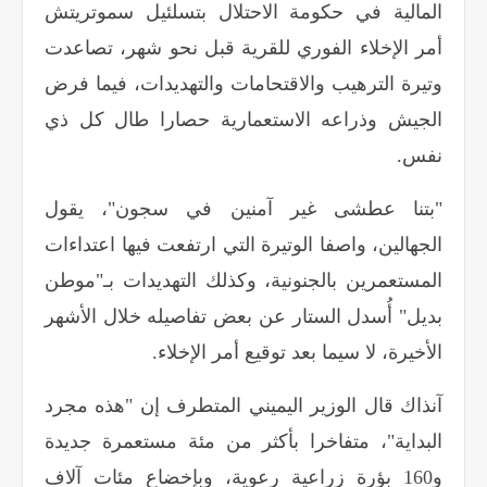
المالية في حكومة الاحتلال بتسلئيل سموتريتش
أمر الإخلاء الفوري للقرية قبل نحو شهر، تصاعدت
وتيرة الترهيب والاقتحامات والتهديدات، فيما فرض
الجيش وذراعه الاستعمارية حصارا طال كل ذي
نفس
.
"
بتنا عطشى غير آمنين في سجون"، يقول
الجهالين، واصفا الوتيرة التي ارتفعت فيها اعتداءات
المستعمرين بالجنونية، وكذلك التهديدات بـ"موطن
بديل" أُسدل الستار عن بعض تفاصيله خلال الأشهر
الأخيرة، لا سيما بعد توقيع أمر الإخلاء
.
آنذاك قال الوزير اليميني المتطرف إن "هذه مجرد
البداية"، متفاخرا بأكثر من مئة مستعمرة جديدة
و160 بؤرة زراعية رعوية، وبإخضاع مئات آلاف