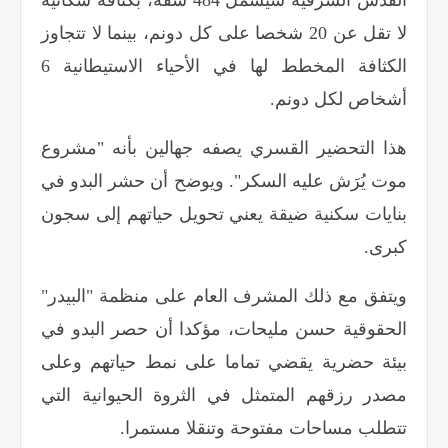
القدس الشرقية سيشمل 484 شقة، بكثافة سكانية
لا تقل عن 20 شخصا على كل دونم، بينما لا تتجاوز
الكثافة المخطط لها في الأحياء الاستيطانية 6
أشخاص لكل دونم
.
هذا التحضير القسري يصفه جهالين بأنه "مشروع
موت يُرَش عليه السكر". ويوضح أن حشر البدو في
بنايات سكنية ضيقة يعني تحويل حياتهم إلى سجون
كبرى
.
ويتفق مع ذلك المشرف العام على منظمة "البيدر"
الحقوقية حسن مليحات، مؤكدا أن حصر البدو في
بيئة حضرية يقضي تماما على نمط حياتهم وعلى
مصدر رزقهم المتمثل في الثروة الحيوانية التي
تتطلب مساحات مفتوحة وتنقلا مستمرا.