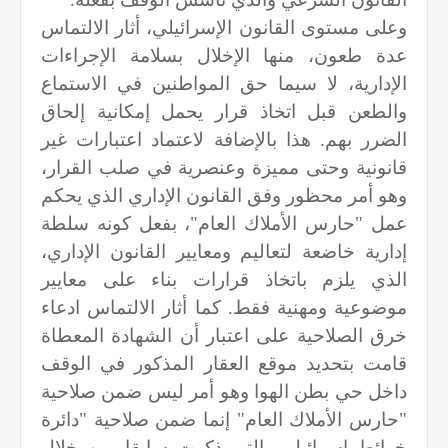
وعلى مستوى القانون الإسرائيلي، أثار الالتماس
عدة طعون، منها الإخلال بسلامة الإجراءات
الإدارية، لا سيما حق المواطنين في الاستماع
والطعن قبل اتخاذ قرار يحمل إمكانية إلحاق
الضرر بهم. هذا بالإضافة لاعتماد اعتبارات غير
قانونية وحتى مميزة وعنصرية في صلب القرار،
وهو أمر محظور وفق القانون الإداري الذي يحكم
عمل "حارس الأملاك العام"، بفعل كونه سلطة
إدارية خاضعة لتعاليم ومعايير القانون الإداري،
الذي يلزم باتخاذ قرارات بناء على معايير
موضوعية ومهنية فقط. كما أثار الالتماس ادعاء
خرق الصلاحية على اعتبار أن الشهادة المعطاة
قامت بتحديد موقع العقار المذكور في الوقف
داخل حي بطن الهوا وهو أمر ليس ضمن صلاحية
"حارس الأملاك العام" إنما ضمن صلاحية "دائرة
خرائط إسرائيل، والتي ذكرت سابقا، من خلال