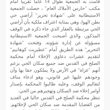
قامت به الجمعية طوال 14 عاما تقريبا أمام
مكتب "حارس الأملاك العام" ، حصلت الجمعية
الاستيطانية على "شهادة تحرير" أراضي حي
بطن الهوا، وهي بمثابة اعتراف ملكية بأن أراضي
الحي مرتبطة بالعقار الذي جاء ذكره في الوقف
المذكور، والذي أصبحت الجمعية الاستيطانية
مسؤولة عن إدارة شؤونه. وفتحت "شهادة
التحرير" هذه الطريق أمام "عطيريت كوهانيم"
لتقديم عشرات دعاوى الإخلاء أمام محكمة
الصلح في القدس ضد جميع سكان الحي بزعم
أنهم "غزاة" في الأرض ولا يملكون حقا بها وأن
وجودهم عليها غير قانوني، وهو ادعاء مناف
لتعاليم الوقف، وعليه طالبوا المحكمة بإصدار
أوامر إخلاء ضد السكان وتهجيرهم من الحي.
تنظر محكمة الصلح في القدس حاليا في العديد
من القضايا المقدمة ضد سكان الحي لإخلائهم.