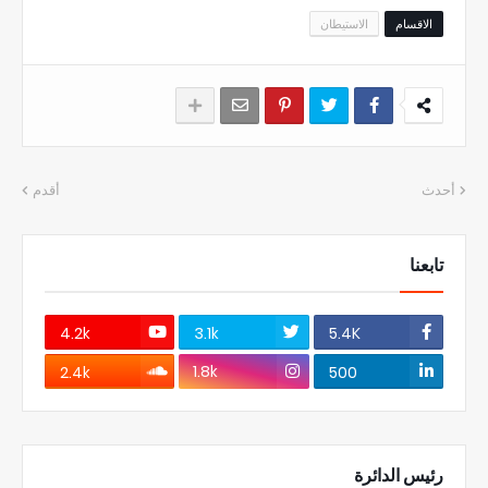
الاقسام
الاستيطان
أحدث
أقدم
تابعنا
4.2k
3.1k
5.4K
1.8k
2.4k
500
رئيس الدائرة