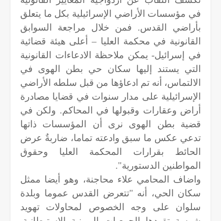
في مؤسسات الأراضي الإسرائيلية بكل ما يتعلق
بأراضي القدس. فمن خلال مراجعة السوابق
القانونية في محكمة العليا – أعلى هيئة قضائية
في إسرائيل- يمكن ملاحظة الادعاءات القانونية
التي يستند إليها سكان حي بطن الهوى في
الالتماس، أنه تم ادعاؤها من قبل سلطه الأراضي
الإسرائيلية على مدار سنوات في قضايا مصادرة
أراض وعقارات وقبولها في المحاكم. ولكن في
قضية بطن الهوى نرى أن المؤسسات ذاتها
تدعي عكس ما سبق وادعته تماما، ضاربةٌ عرض
الحائط بقرارات المحكمة العليا وحقوق
المواطنين الدستورية".
واضاف المحامي علاء محاجنة، وهو أيضا ممثل
سكان الحي، أنه "تتعرض القدس عموما وبلدة
سلوان على وجه الخصوص لمحاولات تهويد
شرسة تقودها الجمعيات اليمينية الاستيطانية.