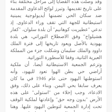
وقد وصلت هذه القضايا إلى مراحل مختلفة بناء
على تاريخ تقديمها. وتبرز لوائح الدعاوى المقدمة
ضد سكان الحي تضمنها أيديولوجية يمينية
استيطانية للجهة التي تقف وراء الدعاوى. إذ
تدعي "عطيريت كوهانيم" أن بلدة سلوان، "كفار
هشيلواح" وفق الاصطلاح التوراتي، هي بلدة
يهودية بالأصل ويعود تاريخها إلى فترة الملك
داوود والملك سليمان وشكلت جزء من المملكة
العبرية الثانية، وفقا للأسطورة التوراتية.
وتزعم الجمعية الاستيطانية أيضا، أن ملكية
أراضي حي بطن الهوا تعود لليهود، وأنه
استوطنها اليهود حتى عام 1946 في ما كان
يعرف سابقا بحي اليمن. وبناء على ذلك، وفق
الادعاء، وجب إخلاء من "استولى" على هذه
الأرض "بدون وجه حق" وإعادتها لملكية الوقف
تحت إدارة الجمعية لتوطين اليهود عليها. وهنا