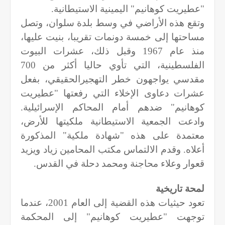
"عطيريت كوهانيم" اليمينية الاستيطانية.
وتقع هذه الأراضي في وسط بلدة سلوان، وتصل
مساحتها إلى خمسة دونمات تقريبا، بنيت عليها،
منذ عام 1967 وقبل ذلك، عشرات البيوت
الفلسطينية، التي تأوي حاليا أكثر من 700
مقدسي يواجهون خطر التهجيرالحقيقي، بفعل
عشرات دعاوى الإخلاء التي رفعتها "عطيريت
كوهانيم" ضدهم أمام المحاكم الإسرائيلية.
وادعت الجمعية الاستيطانية ملكيتها للأرض،
معتمدة على هذه "شهادة ملكية" المذكورة
أعلاه. وقدم الالتماس مكتب المحامين زياد ويزيد
قعوار وعلاء محاجنة ومحمد دحلة في القدس.
لمحة تاريخية
تعود حيثيات هذه القضية إلى العام 2001، عندما
توجهت "عطيريت كوهانيم" إلى المحكمة