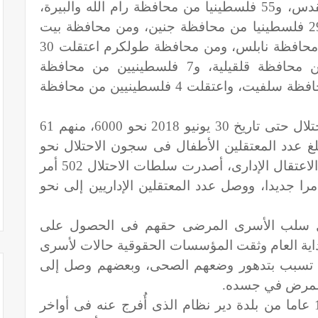
من بينهم: 117 فلسطينيا من مدينة القدس، و55 فلسطينيا من محافظة رام الله والبيرة،
و75 فلسطينيا من محافظة الخليل، و29 فلسطينيا من محافظة جنين، ومن محافظة بيت
لحم 51 فلسطينيا، و49 فلسطينيا من محافظة نابلس، ومن محافظة طولكرم اعتقلت 30
فلسطينيا، واعتقلت 14 فلسطينيا من محافظة قلقيلية، و7 فلسطينيين من محافظة
طوباس، واعتقلت 6 فلسطينين من محافظة سلفيت، واعتقلت 4 فلسطينيين من محافظة
وبذلك بلغ عدد الأسرى فى سجون الاحتلال حتى تاريخ 30 يونيو 2018 نحو 6000، منهم 61
، فيما بلغ عدد المعتقلين الأطفال فى سجون الاحتلال نحو
350 طفلا، وفى سياق تكريس سياسة الاعتقال الإدارى، أصدرت سلطات الاحتلال 502 أمر
ري، منذ بداية العام، من بينها 197 أمرا جديدا، ووصل عدد المعتقلين الإداريين إلى نحو
ال سلب الأسرى المرضى حقهم فى الحصول على
ذ بداية العام وثقت المؤسسات الحقوقية حالات لأسرى
 تسبب بتدهور وضعهم الصحى، وبعضهم وصل إلى
المرض في جسده.
وكانت حالة الطفل حسان التميمى 18 عاما من بلدة دير نظام الذى أُفرج عنه فى أواخر