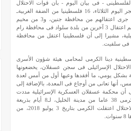
الفلسطينى - فى بيان اليوم - بأن قوات الاحتلال
الإسرائيلى، اعتقلت الليلة الماضية وفجر اليوم الثلاثاء، 16 فلسطينيا من الضفة الغربيةـ
وأوضح نادى الأسير أن 6 فلسطينيين جرى اعتقالهم من محافظة جنين، و3 من مخيم
الدهيشة فى محافظة بيت لحم، فيما تم اعتقال 3 آخرين من بلدة سلواد فى محافظة رام
حافظة قلقيلية، مشيرا إلى أن فلسطينيا اعتقل من محافظة
ن فى سلفيت.
سطينية دينا الكرمى لمحامى هيئة شؤون الأسرى
لاحتلال الإسرائيلى فى سجن عسقلان، يخضعونها
بشكل يومي، ما أفقدها وعيها أول من أمس لعدة
س، أنها تعانى من أوجاع فى المعدة، بالإضافة إلى
 أن محكمة عسقلان العسكرية الإسرائيلية مددت
الخميس الماضى توقيف الأسيرة الكرمى 38 عاما من مدينة الخليل، لـ8 أيام بذريعة
استكمال التحقيق، وكانت سلطات الاحتلال اعتقلت الكرمى بتاريخ 3 يوليو 2018، من
ت.