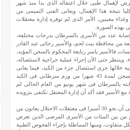
عرض لإهمال طبى خلال اعتقاله الذى بدأ منذ شهر
يا نتيجة هذا الإهمال، ويعانى الفتى التميمى من
غذاء معينين، الأمر الذى لم توفره إدارة معتقلات
ى بهذه الصورة.
إصابة عدد من الأسرى بالسرطان بدرجات مختلفة،
ايعة من محافظة بيت لحم، والأسير رجائى عبد القادر
سسات فالأسير ياسر ربايعة المحكوم بالسجن المؤبد،
 وينتظر حتى الآن إجراء عملية جراحية لاستئصاله،
ة خلالها جرى استئصال جزء من الكبد، فيما يعانى
الأسير رجائى عبد القادر المحكوم بالسجن لمدة 45 شهرا من ورم سرطانى فى الكبد
ته بالسرطان فى شهر يونيو من العام الحالى لم
 مع الأسير فقد أكد أن إدارة المعتقل تكتفى بتزويده
وتشير متابعات المؤسسات الحقوقية إلى أن نحو 30 أسيرا فى معتقلات الاحتلال يعانون من
 من بين المئات من الأسرى المرضى الذين تعرض
كل متفاوت، ومنها المماطلة بإجراء الفحوص الطبية