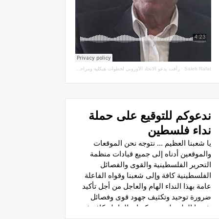
Saleh Rafat
·
رأفت يدعو الاتحاد الأوروبي لخطوات هيكلية ومراجعة اتفاقيات الشراكة مع سلطة الاحتلال