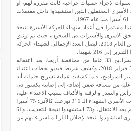
 سنوات لإجراء عمليات جراحية كانت مقررة لهم، أو
 الأسرى المعتقلين الذين استشهدوا داخل معتقلات
.
عدا مستمرا فى أعداد شهداء الحركة الأسيرة نتيجة
ية بحق الأسرى والأسيرات فى السجون، حيث تم توثيق
استشهاد 4 أسرى خلال النصف الأول من العام 2018، ليصل العدد الإجمالى لشهداء الحركة
حيث استشهد الشاب ياسين عمر السراديح 33 عاما من محافظة أريحا، بعد اعتقاله
بساعات فجر يوم الخميس الموافق 22 فبراير 2018، وكشف شريط فيديو لحظات اعتداء
سير السراديح، فيما كشفت عملية تشريح جثمانه أنه
يه من مسافة صفر، إضافة إلى إصابته بكسور فى
 والصدر والرقبة والأكتاف بسبب الاعتداء عليه،
ولفت تقرير المؤسسات إلى أن إعدامات الأسرى الشهداء الـ 216 توزعت كالآتى: 75 أسيرا
استشهدوا بعد قرار بتصفيتهم وإعدامهم بعد الاعتقال، و73 استشهدوا نتيجة للتعذيب، و61
دوا نتيجة للإهمال الطبي، و7 أسرى استشهدوا نتيجة لإطلاق النار المباشر عليهم من