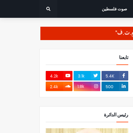
صوت فلسطين
تابعنا
4.2k
3.1k
5.4K
1.8k
2.4k
500
رئيس الدائرة