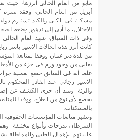
مايو من العام الحالى أبرزها، حيث ت
أبريل من العام الحالي، وفقد بصره كل
مشكلة فى الكلى والكبد تستلزم دواء و
الاحتلال، ما أدى إلى تدهور وضعه الصح
وفى ذات السياق، شهد العام الحالى 
كانت أبرز هذه الحالات الأسير ياسر رب
من بلدة دير عمار، ووفقا لمتابعة المؤ
يعانى من وجود ورم فى جزء من الأمعاء،
علما أنه فى السابق خضع لعملية جراحي
والرئة، ومنذ أن جرى الكشف عن إصاب
يخضع لأى نوع من العلاج، ووفقا للمتابعة
بالمسكنات.
السرطان بدرجات وأنواع مختلفة، وهم
غالبيتهم للإهمال الطبى والمماطلة بش