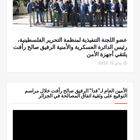
عضو اللجنة التنفيذية لمنظمة التحرير الفلسطينية،
رئيس الدائرة العسكرية والأمنية الرفيق صالح رأفت
يلتقي أجهزة الأمن
يناير 12, 2023
الأمين العام لـ"فدا" الرفيق صالح رأفت خلال مراسم
التوقيع على وثقية اتفاق المصالحة في الجزائر