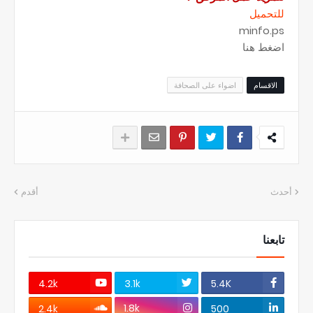
للتحميل
minfo.ps
اضغط هنا
الاقسام
اضواء على الصحافة
أحدث
أقدم
تابعنا
4.2k
3.1k
5.4K
1.8k
2.4k
500