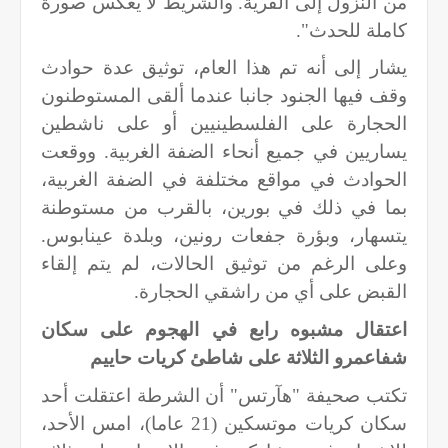
من النزول إلى القرية. والشريط لا يعكس صورة
كاملة للحدث".
يشار إلى أنه تم هذا العام، توثيق عدة حوادث
وقف فيها الجنود جانبا عندما ألقى المستوطنون
الحجارة على الفلسطينيين أو على ناشطين
يساريين في جميع أنحاء الضفة الغربية. ووقعت
الحوادث في مواقع مختلفة في الضفة الغربية،
بما في ذلك في بورين، بالقرب من مستوطنة
يتسهار، وبؤرة جفعات رونين، وبلدة عينابوس.
وعلى الرغم من توثيق الحالات، لم يتم إلقاء
القبض على أي من راشقي الحجارة.
اعتقال مشبوه رابع في الهجوم على سكان
شفاعمرو الثلاثة على شاطئ كريات حاييم
تكتب صحيفة "هآرتس" أن الشرطة اعتقلت أحد
سكان كريات موتسكين (21 عاما)، امس الأحد،