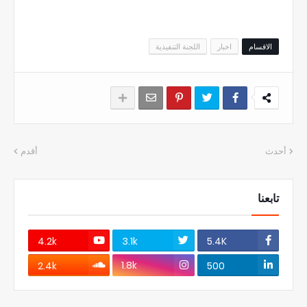
الاقسام
اخبار
اللجنة التنفيذية
أحدث
أقدم
تابعنا
4.2k
3.1k
5.4K
1.8k
2.4k
500