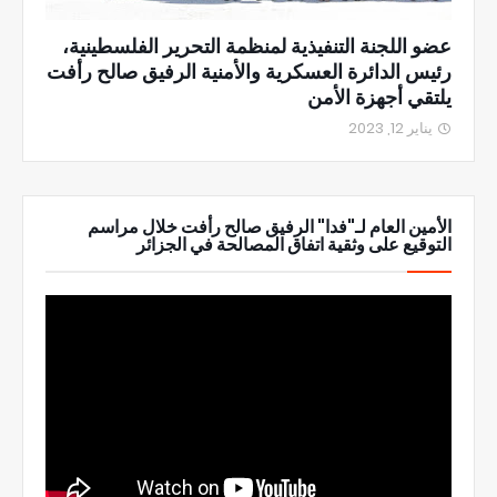
عضو اللجنة التنفيذية لمنظمة التحرير الفلسطينية،
رئيس الدائرة العسكرية والأمنية الرفيق صالح رأفت
يلتقي أجهزة الأمن
يناير 12, 2023
الأمين العام لـ"فدا" الرفيق صالح رأفت خلال مراسم
التوقيع على وثقية اتفاق المصالحة في الجزائر