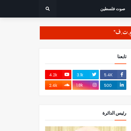
صوت فلسطين
تابعنا
4.2k
3.1k
5.4K
1.8k
2.4k
500
رئيس الدائرة