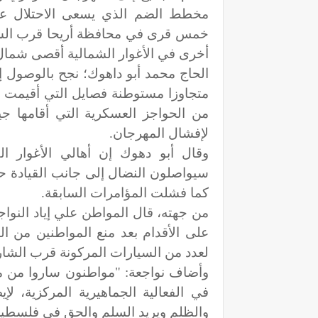
مخطط الضم الذي يسعى الاحتلال عبر
أخرى في الأغوار الشمالية أقصى شمال 
الحاج محمد أبو داهوك؛ نجح بالوصول إ
متجاوزا مستوطنة فصايل التي أقيمت ع
من الحواجز العسكرية التي أقامها ج
لإفشال المهرجان.
وقال أبو دهوك إن أهالي الأغوار ا
سيواصلون النضال إلى جانب القيادة 
كما فشلت المؤامرات السابقة.
من جهته، قال المواطن علي إياد النوا
على الأقدام بعد منع المواطنين من ا
لعدد من السيارات المركونة قرب الشارع الاستيطاني رقم
وأضاف نواجعة: "مواطنون ساروا من م
في الفعالية الجماهيرية المركزية، ل
والظلم ويريد السلم والحق في فلسطين