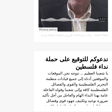
Saleh Rafat
·
رأفت يدعو الاتحاد الأوروبي لخطوات هيكلية ومراجعة اتفاقيات الشراكة مع سلطة الاحتلال