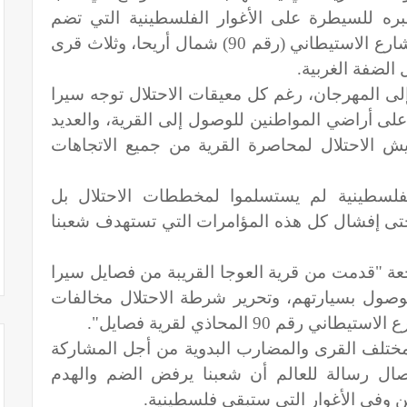
ه للسيطرة على الأغوار الفلسطينية التي تضم
خمس قرى في محافظة أريحا قرب الشارع الاستيطاني (رقم 90) شمال أريحا، وثلاث قرى
الضفة الغربية.
لى المهرجان، رغم كل معيقات الاحتلال توجه سيرا
لى أراضي المواطنين للوصول إلى القرية، والعديد
يش الاحتلال لمحاصرة القرية من جميع الاتجاهات
لفلسطينية لم يستسلموا لمخططات الاحتلال بل
حتى إفشال كل هذه المؤامرات التي تستهدف شعبنا
جعة "قدمت من قرية العوجا القريبة من فصايل سيرا
لوصول بسيارتهم، وتحرير شرطة الاحتلال مخالفات
 90 المحاذي لقرية فصايل".
ختلف القرى والمضارب البدوية من أجل المشاركة
إيصال رسالة للعالم أن شعبنا يرفض الضم والهدم
 وفي الأغوار التي ستبقى فلسطينية.