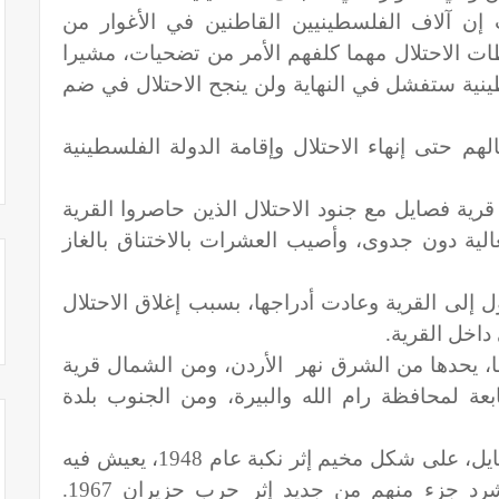
إن آلاف الفلسطينيين القاطنين في الأغوار من
 الاحتلال مهما كلفهم الأمر من تضحيات، مشيرا
نية ستفشل في النهاية ولن ينجح الاحتلال في ضم
م حتى إنهاء الاحتلال وإقامة الدولة الفلسطينية
ة فصايل مع جنود الاحتلال الذين حاصروا القرية
لية دون جدوى، وأصيب العشرات بالاختناق بالغاز
إلى القرية وعادت أدراجها، بسبب إغلاق الاحتلال
داخل القرية.
الأردن، ومن الشمال قرية
بعة لمحافظة رام الله والبيرة، ومن الجنوب بلدة
وظهر التجمع السكاني الحديث في فصايل، على شكل مخيم إثر نكبة عام 1948، يعيش فيه
اللاجئون الذين طردوا من ديارهم، وشرد جزء منهم من جديد إثر حرب حزيران 1967.