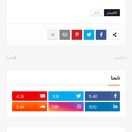
الاقسام
اخبار
أحدث
أقدم
تابعنا
4.2k
3.1k
5.4K
1.8k
2.4k
500