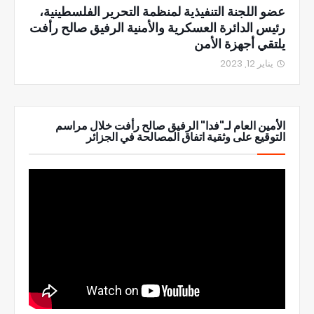
عضو اللجنة التنفيذية لمنظمة التحرير الفلسطينية،
رئيس الدائرة العسكرية والأمنية الرفيق صالح رأفت
يلتقي أجهزة الأمن
يناير 12, 2023
الأمين العام لـ"فدا" الرفيق صالح رأفت خلال مراسم
التوقيع على وثقية اتفاق المصالحة في الجزائر