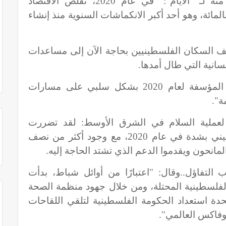
وأضاف التقرير، الذي وصلت نسخة منه لـ "الأيام": "في عام 2020، تقلص الاقتصاد
فلسطيني بنسبة تتراوح بين 10 و 12 بالمائة، وهو أحد أكبر الانكماشات السنوية منذ إنشاء
صف السكان الفلسطينيين بحاجة الآن إلى مساعدات
نسانية التي طال أمدها.
وقال: "من المتوقع أن تؤثر الأحداث المؤسفة لعام 2020 بشكل سلبي على مسارات
ة".
 لعملية السلام في الشرق الأوسط: لقد تضررت
السلطة الفلسطينية والشعب الفلسطيني بشدة في عام 2020، مع وجود أكثر من نصف
مانحون ويقدموا الدعم الذي تشتد الحاجة إليه.
التفاؤل..وقال: "اعتبارًا من أوائل شباط، بدأت
الفلسطينية المحتلة، ومن خلال جهود منظمة الصحة
تحدة استعداد الحكومة الفلسطينية لتلقي اللقاحات
كوفاكس العالمي".