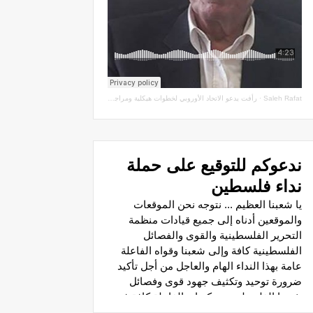
Saleh Rafat
·
رأفت يدعو الاتحاد الأوروبي لخطوات هيكلية ومراجعة اتفاقيات الشراكة مع سلطة الاحتلال