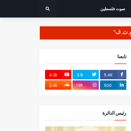
صوت فلسطين
تابعنا
4.2k
3.1k
5.4K
1.8k
2.4k
500
رئيس الدائرة