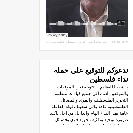
Saleh Rafat
·
رأفت يدعو الاتحاد الأوروبي لخطوات هيكلية ومراجعة اتفاقيات الشراكة مع سلطة الاحتلال