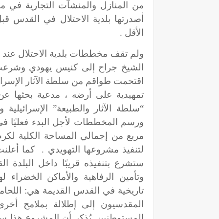
من المنازل والمنشآت التجارية في من
أصدرتها بلدية الاحتلال في القدس
الأقل .
ولم تقف مخططات بلدية الاحتلال عند 
الشيخ جراح إلى كنيس يهودي وشرعت 
اقتحمت طواقم من سلطة الآثار الإسرائي
تمهيدية على أرضه ، مدعية بحثها عن
“سلطة الآثار والطبيعة” الإسرائيلي
لتنفيذ مشروعها التهويدي . كما أعل
ستشرع بتنفيذه قريبًا داخل البلدة 
وتأمين الرفاهية والأماكن الخضراء
تاريخية في القدس القديمة هي: اللحامي
المقدسيون إلى إطلالة بملامح أخر
المستوطنين. يُذكر أن المشروع هذا 