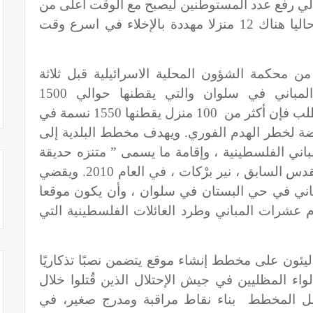
الي رفع عدد المستوطنين ليصبح مع الوقت اعلى من
عدد المقدسيين في شرق المدينة . وحاليا هناك 12 منزلا مهددة بالإخلاء في اسرع وقت
من محكمة الشؤون المحلية الاسرائيلية قبل ثلاثة
أسابيع،تجديد أوامر الهدم لعشرات المباني في سلوان والتي يقطنها حوالي 1500
فلسطيني. وفي حال الموافقة على الطلب فإن أكثر من 100 منزل يقطنها 1550 نسمة في
 لخطر الهدم الفوري. ويهدف مخطط البلدية إلى
اني الفلسطينية ، وإقامة ما يسمى ” متنزه حديقة
الملك “، الذي أعلن عنه رئيس بلدية القدس السابق ، نير برْكات ، في العام 2010. ويقضي
اني في حي البستان في سلوان ، وأن يكون موقعا
 عشرات المباني وطرد العائلات الفلسطينية التي
ئون على مخطط إنشاء موقع يتضمن نصبًا تذكاريًا
اء المظليين في جيش الإحتلال الذين قُتلوا خلال
قدس في العام 1967. ويشمل المخطط بناء نقاط مراقبة ومدرج صغير، في