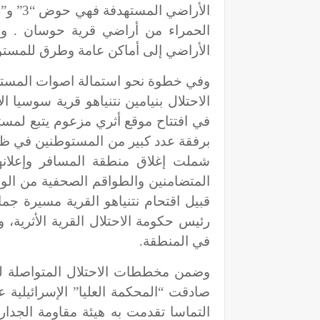
الأراضي المستهدفة فهي حوض “3” و”4
الحمراء من أراضي قرية حوسان . وج
الأراضي إلى أماكن عامة وطرق للمستو
وفي خطوة نحو استمالة اصوات المستو
الاحتلال بنيامين نتنياهو قرية سوسيا 
في افتتاح موقع أثري مزعوم يتبع لمس
برفقة عدد كبير من المستوطنين في ظ
شملت إغلاق منطقة المسافر وإعلان
المتضامنين والطواقم الصحفية من الو
قبيل اقتحام نتنياهو القرية مسيرة جم
رئيس حكومة الاحتلال القرية الأثرية
في المنطقة.
وضمن مخططات الاحتلال المتواصلة لتف
صادقت “المحكمة العليا” الإسرائيلية ع
التماسا تقدمت به هيئة مقاومة الجدا