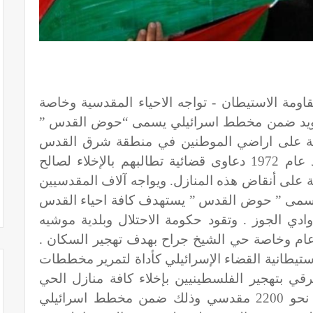
ومة الاستيطان - تواجه الاحياء المقدسية وخاصة
تهويد ضمن مخطط اسرائيلي يسمى “حوض القدس ”
مة على اراضي الموطنين في منطقة شرق القدس
بعضها ببعض. ويواجه سكان الحي منذ عام 1972 دعاوى قضائية تطالبهم بالإخلاء لصالح
 على أنقاض هذه المنازل. ويواجه آلاف المقدسيين
سمى ” حوض القدس ” يستهدف كافة احياء القدس
ي الجوز . وتقود حكومة الاحتلال وبلدية موشيه
ام وخاصة حي الشيخ جراح بهدف تهجير السكان .
ستيطانية القضاء الإسرائيلي كأداة لتمرير مخططات
قي بتهجير الفلسطينيين بإخلاء كافة منازل الحي
ويبلغ عددها حوالي 80 منزلاً ويقطنها نحو 2200 مقدسي وذلك ضمن مخطط اسرائيلي