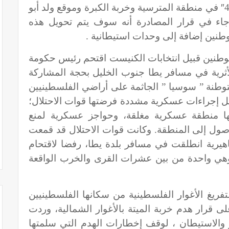
″
في منطقة المترسية وخربة الكبرة وموقع ولد أبو
اء في قرار المصادرة أنه سوف يتم تحويل هذه
طنين إضافة إلى وحدات استيطانية .
طنين قبيل انتخابات الكنيست اقتحم رئيس حكومة
الأثرية في مسافر يطا جنوب الخليل بحجة المشاركة
توطنة ” سوسيا ” الجاثمة على أراضي الفلسطينيين
ل إجراءات عسكرية مشددة فرضتها قوات الاحتلال؛
ها منطقة عسكرية مغلقة، وحواجز عسكرية لمنع
صول إلى المنطقة. وكانت قوات الاحتلال قد قمعت
اهيرية انطلقت في مسافر بلدة يطا، رفضا لاقتحام
، وهي واحدة من بين عشرات القرى والخرب الواقعة
ريغ الأغوار الفلسطينية من سكانها الفلسطينيين
لى قرار هدم خربة الميتة بالأغوار الشمالية، وردت
ر والاستيطان ، لوقف إخطارات الهدم التي سلمتها