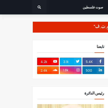
صوت فلسطين
تابعنا
4.2k
3.1k
5.4K
1.8k
2.4k
500
رئيس الدائرة