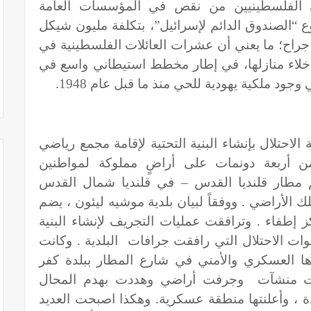
 الفلسطينيين من نقص في المؤسسات العامة
 “الصندوق الدائم لإسرائيل”، بتكلفة مليون شيكل
راح؛ ما يعني أن عشرات العائلات الفلسطينية في
إخلاء منازلها، في إطار مخطط استيطاني واسع في
ود ملكية يهودية للحي منذ ما قبل عام 1948.
احتلال بإنشاء البنية التحتية لإقامة مجمع رياضي
ن أربعة دونمات على أراضٍ مملوكة لمواطنين
 مطار قلنديا القدس – في قلنديا شمال القدس
 الأراضي . ووفقاً لبيان بلدية موشيه ليئون ، يضم
ز إطفاء . وترافقت عمليات التجريف لإنشاء البنية
وات الاحتلال التي رافقت جرافات البلدية . وكانت
ا العسكري والأمني في شارع المطار ببلدة كفر
ت منشآت وجرفت أراضي وهددت بهدم المحال
ة ، وأعلنتها منطقة عسكرية. وهكذا اصبحت العديد