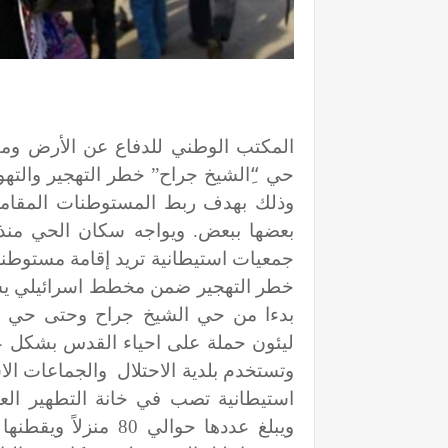
المكتب الوطني للدفاع عن الأرض ومقا
حي “ِالشيخ جراح” خطر التهجير وال
وذلك بهدف ربط المستوطنات المقا
جمعيات استيطانية تريد إقامة مستوطنة
خطر التهجير ضمن مخطط اسرائيلي ي
بدءا من حي الشيخ جراح وحتى حي واد
ليئون حملة على احياء القدس بشكل ع
وتستخدم بلدية الاحتلال والجماعات الا
استيطانية تصب في خانة التطهير العر