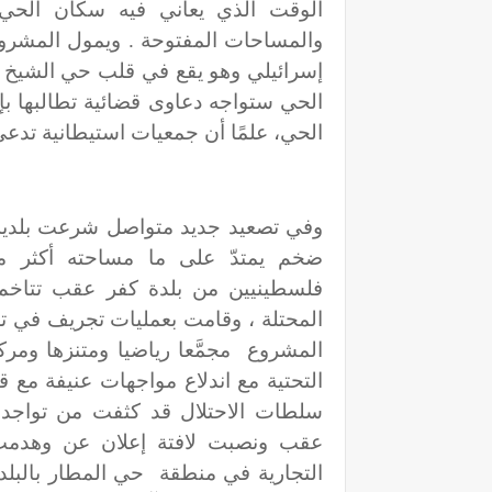
الوقت الذي يعاني فيه سكان الحي
والمساحات المفتوحة . ويمول المشروع
إسرائيلي وهو يقع في قلب حي الشيخ ج
الحي ستواجه دعاوى قضائية تطالبها ب
الحي، علمًا أن جمعيات استيطانية تدعي وج
وفي تصعيد جديد متواصل شرعت بلدية ال
ضخم يمتدّ على ما مساحته أكثر م
فلسطينيين من بلدة كفر عقب تتاخم
المحتلة ، وقامت بعمليات تجريف في تلك
المشروع مجمَّعا رياضيا ومتنزها ومرك
التحتية مع اندلاع مواجهات عنيفة مع ق
سلطات الاحتلال قد كثفت من تواجده
عقب ونصبت لافتة إعلان عن وهدم
التجارية في منطقة حي المطار بالبلد