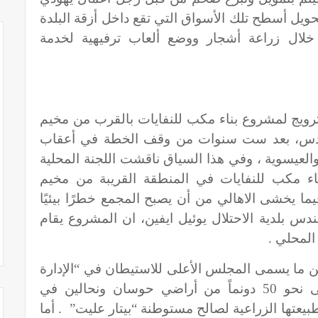
ن أجل تحويل أسطح تلك الأسواق التي تقع داخل أزقة البلدة
لال زراعة أشجار ووضع ألعاب ترفيهية لخدمة
لترويج لمشروع بناء مكب للنفايات بالقرب من مخيم
لقدس، بعد ست سنوات من وقف الخطة في أعقاب
عيسوية ، وفي هذا السياق ناقشت اللجنة المحلية
ناء مكب للنفايات في المنطقة القريبة من مخيم
ا يخشى الاهالي من أن يصبح المجمع خطرًا بيئيًا
س بلدية الاحتلال يوئيل ايفين، ان المشروع يقام
المحلي .
ن ما يسمى المجلس الأعلى للاستيطان في “الإدارة
المدنية ” مصادقته على الاستيلاء على نحو 50 دونماً من أراضي حوسان ونحالين في
يعتها الزراعية لصالح مستوطنة “بيتار عليت” . أما