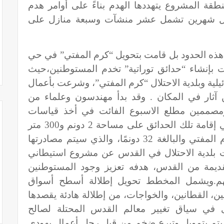
طقة المشروع يتهددها الهدم بناءً على أوامر هدم
 قبل شهرين تشمل عشر منشآت وسبعة منازل على
هذه الحدود بل قامت بتحويل “كرم المفتي” في حي
بإنشاء “حدائق توراتية” تخدم المستوطنين،حيث
لية وبلدية الاحتلال “كرم المفتي”، وشرعت بأعمال
 آثار في المكان . وقد بدأ مهندسون وعلماء من
ة ومصممين مطلع الاسبوع الفائت في أخذ قياسات
ورسم المخططات لأجل البدء فعليًا في إقامة تلك الحدائق على مساحة 2 دونم و300 متر
مربع من إجمالي المساحة الكلية لكرم المفتي والبالغة 32 دونمًا، والذي سيتم مصادرتها
نت بلدية الاحتلال في القدس عن مشروع استيطاني
القديمة من القدس، هدفه تعزيز وجود المستوطنين
 لهم.ويشمل المخطط تحويل إطلالة أسطح أسواق
ن، القطانين، والخواجات، من إطلالة هادئة يقصدها
ى في سياق تغيير معالم القدس المحتلة لصالح
سيتم بتمويل وتبرع ضخم من قبل رجل أعمال يهودي