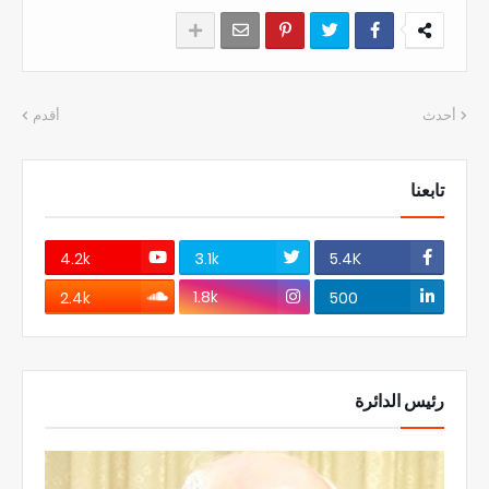
أحدث
أقدم
تابعنا
4.2k
3.1k
5.4K
1.8k
2.4k
500
رئيس الدائرة