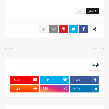
الاقسام
اخبار
أحدث
أقدم
تابعنا
4.2k
3.1k
5.4K
1.8k
2.4k
500