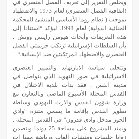
ويخلص التقرير إلى تعريف الفصل العنصري في
(اتفاقية الفصل العنصري) لعام 1973 والاضطهاد
بموجب ( نظام روما الأساسي المنشئ للمحكمة
الجنائية الدولية) لعام 1998. ليؤكد “استنادا إلى
هذه التعريفات وأبحاث هيومن رايتس ووتش ،
بأن السلطات الإسرائيلية ترتكب جريمتي الفصل
العنصري والاضطهاد المرتكبتين ضد الإنسانية
“.
وتتجلى سياسة الابارتهايد والتمييز العنصري
الاسرائيلية في صور التهويد الذي يتواصل في
مدينة القس . فقد بدأت بلدية الاحتلال في
القدس المحتلة الأسبوع الماضي وبالتعاون مع
وزارة شؤون القدس والارث اليهودي وسلطة
تطوير القدس بإفامة ما يسمي متنزه “وادي
الجوز مدخل وادي قدرون” في القدس المحتلة .
ويمتد المشروع على مساحة 25 دونما ويتضمن
زوايا جلسات ومنشآت ألعاب ورياضة مسارات