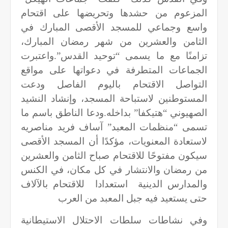
المزعوم من حشدها وتحريضها على اقتحام
واسع وجماعي للمسجد الأقصى المبارك في
الثامن والعشرين من شهر رمضان المبارك،
تزامنًا مع ما يسمى “توحيد القدس”.واعتبرت
الجماعات المتطرفة في دعواتها على مواقع
التواصل الاقتحام باليوم الفاصل ودعت
المستوطنين لاستباحة المسجد، وإنشاد النشيد
الصهيوني “هتيكفا” بداخله.ودعا الناطق باسم ما
تسمى “منظمات المعبد” آساف فريد مناصريه
لاستعادة المعنويات، مؤكدًا أن المسجد الأقصى
سيكون مفتوحًا للاقتحام صباح الثامن والعشرين
من رمضان والانتشار في كل مكان، في الكنس
والمدارس الدينية استعدادا للاقتحام بالآلاف
حتى يستعيد فيه جبل المعبد من العرب
وفي نشاطات سلطات الاحتلال الاستيطانية