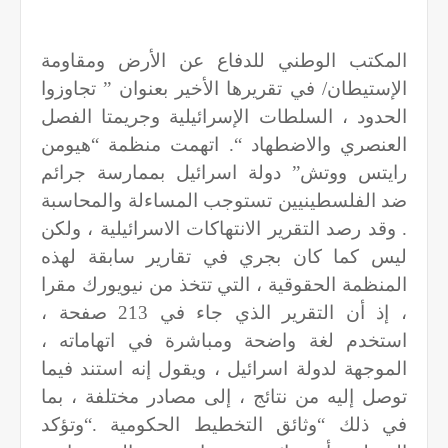
المكتب الوطني للدفاع عن الأرض ومقاومة
الإستيطان/ في تقريرها الأخير بعنوان ” تجاوزوا
الحدود ، السلطات الإسرائيلية وجريمتا الفصل
العنصري والاضطهاد “. اتهمت منظمة “هيومن
رايتس ووتش” دولة اسرائيل بممارسة جرائم
ضد الفلسطينيين تستوجب المساءلة والمحاسبة
. وقد رصد التقرير الانتهاكات الاسرائيلية ، ولكن
ليس كما كان بجري في تقارير سابقة لهذه
المنظمة الحقوقية ، التي تتخذ من نيويورك مقرا
، إذ أن التقرير الذي جاء في 213 صفحة ،
استخدم لغة واضحة ومباشرة في اتهاماته ،
الموجهة لدولة اسرائيل ، ويقول إنه استند فيما
توصل إليه من نتائج ، إلى مصادر مختلفة ، بما
في ذلك “وثائق التخطيط الحكومية
“.
وتؤكد