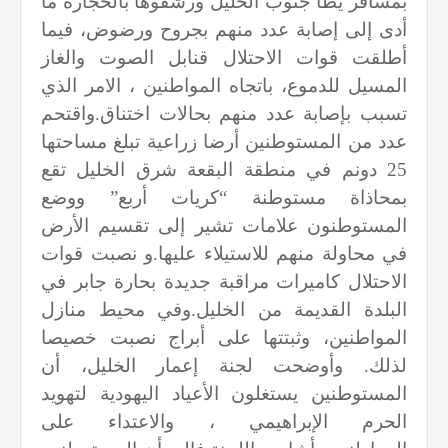
بمسافر يطا جنوب الخليل ورشقوها بالحجارة ما
أدى إلى إصابة عدد منهم بجروح ورضوض، فيما
أطلقت قوات الاحتلال قنابل الصوت والغاز
المسيل للدموع، باتجاه المواطنين ، الامر الذي
تسبب بإصابة عدد منهم بحالات اختناق.واقتحم
عدد من المستوطنين أرضا زراعية تبلغ مساحتها
25 دونم في منطقة البقعة شرق الخليل تقع
بمحاذاة مستوطنة “كريات أربع” ووضع
المستوطنون علامات تشير إلى تقسيم الأرض
في محاولة منهم للاستيلاء عليها.و نصبت قوات
الاحتلال كاميرات مراقبة جديدة بحارة جابر في
البلدة القديمة من الخليل.وفي محيط منازل
المواطنين، وثبتتها على أبراج نصبت خصيصا
لذلك. وأوضحت لجنة إعمار الخليل، أن
المستوطنين يستغلون الأعياد اليهودية لتهويد
الحرم الإبراهيمي ، والاعتداء على