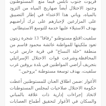
قريوت جنوب نابلس فيما منع المستوطنون
وجنود الاحتلال أيضاً صهاريج المياه من التزود
بالمياه، وياتي هذا الاعتداء في إطار التضييق
على المزارعين لإجبارهم على ترك أراضيهم
بهدف الاستيلاء عليها خدمة للتوسع الاستيطاني
سلفيت:اقتلع مستوطنو “رفافا” 13 شجرة زيتون
تعود ملكيتها للمواطنة عائشة محمود قاسم من
منطقة “خلة النساخ” في قرية حارس غرب
المحافظة.وشرعت قوات الاحتلال الإسرائيلي
بتجريف أراضي المواطنين في بلدة بروقين غرب
سلفيت، بهدف توسعة مستوطنة “بروخين
”.
الأغوار
:
ضمن اطلاق العنان للمستوطنين أعطت
حكومة الاحتلال صلاحيات لمجلس المستوطنات
لاتخاذ إجراءات إدارية ذات علاقة بالمباني
والسكان في الأغوار لتحقيق أطماع العصابات