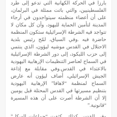
بارزا في الحركة الكهانية التي تدعو إلى طرد
الفلسطينيين، والتي باتت ممثلة في البرلمان،
على أن أعضاء منظمته سيتواجدون في أرجاء
المدينة لتأمين الحماية لليهود، وأن كل مكان لا
تتواجد فيه الشرطة الإسرائيلية ستكون المنظمة
حاضرة فيه
.
وفي السياق، لمّح رئيس بلدية
الاحتلال في القدس موشيه ليؤون، الذي ينتمي
إلى حزب الليكود، إلى دور الشرطة الإسرائيلية
في السماح لعناصر التنظيمات الإرهابية اليهودية
بالاعتداء في القدس.وفي مقابلة مع إذاعة
الجيش الإسرائيلي، أضاف ليؤون أنه عارض
السماح لمنظمة “لاهافا” الإرهابية اليهودية
بتنظيم مسيرتها في القدس المحتلة قبل يومين
إلا أن الشرطة أصرت على أن هذه المسيرة
“قانونية
”.
وفي القدس كذلك كثفت “جماعات الهيكل”