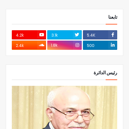
تابعنا
4.2k
3.1k
5.4K
1.8k
2.4k
500
رئيس الدائرة