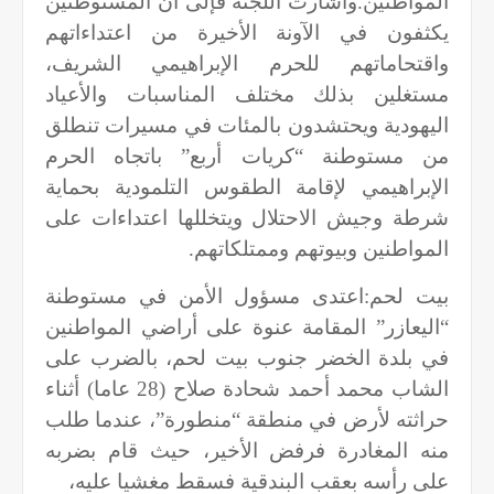
المواطنين.وأشارت اللجنة فإلى أن المستوطنين
يكثفون في الآونة الأخيرة من اعتداءاتهم
واقتحاماتهم للحرم الإبراهيمي الشريف،
مستغلين بذلك مختلف المناسبات والأعياد
اليهودية ويحتشدون بالمئات في مسيرات تنطلق
من مستوطنة “كريات أربع” باتجاه الحرم
الإبراهيمي لإقامة الطقوس التلمودية بحماية
شرطة وجيش الاحتلال ويتخللها اعتداءات على
المواطنين وبيوتهم وممتلكاتهم
.
بيت لحم
:
اعتدى مسؤول الأمن في مستوطنة
“اليعازر” المقامة عنوة على أراضي المواطنين
في بلدة الخضر جنوب بيت لحم، بالضرب على
الشاب محمد أحمد شحادة صلاح (28 عاما) أثناء
حراثته لأرض في منطقة “منطورة”، عندما طلب
منه المغادرة فرفض الأخير، حيث قام بضربه
على رأسه بعقب البندقية فسقط مغشيا عليه،