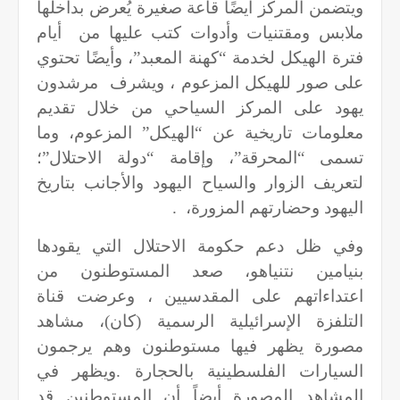
ويتضمن المركز أيضًا قاعة صغيرة يُعرض بداخلها
ملابس ومقتنيات وأدوات كتب عليها من أيام
فترة الهيكل لخدمة “كهنة المعبد”، وأيضًا تحتوي
على صور للهيكل المزعوم ، ويشرف مرشدون
يهود على المركز السياحي من خلال تقديم
معلومات تاريخية عن “الهيكل” المزعوم، وما
تسمى “المحرقة”، وإقامة “دولة الاحتلال”؛
لتعريف الزوار والسياح اليهود والأجانب بتاريخ
اليهود وحضارتهم المزورة،
.
وفي ظل دعم حكومة الاحتلال التي يقودها
بنيامين نتنياهو، صعد المستوطنون من
اعتداءاتهم على المقدسيين ، وعرضت قناة
التلفزة الإسرائيلية الرسمية (كان)، مشاهد
مصورة يظهر فيها مستوطنون وهم يرجمون
السيارات الفلسطينية بالحجارة
.
ويظهر في
المشاهد المصورة أيضاً أن المستوطنين قد