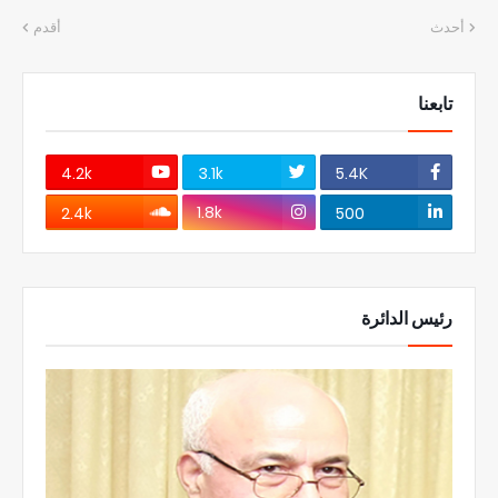
أحدث
أقدم
تابعنا
4.2k
3.1k
5.4K
1.8k
2.4k
500
رئيس الدائرة