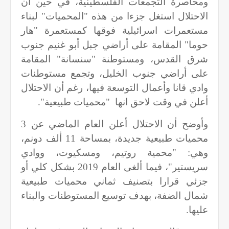
ومحاصرة التجمعات الفلسطينية، في حين أن
الاحتلال استغل جزءا من هذه "المحميات" لبناء
مستعمرات اسرائيلية فوقها كمستعمرة "هار
حوما" المقامة على أراضي جبل أبو غنيم جنوب
شرق القدس، ومستوطنة "سنسانة" المقامة
على أراضي جنوب الخليل، وتجمع مستوطنات
وادي قانا وأعمال التوسعة فيها، رغم أن الاحتلال
أعلن في وقت لاحق انها
"محميات طبيعية".
وأوضح أن الاحتلال أعلن العام الماضي عن 3
محميات طبيعية جديدة، بمساحة 11 ألف دونم،
وهي: "محمية روتيم، ومسكيوت، ووادي
سريستير"، فيما ألغى العام 2019 بشكل كلي أو
جزئي قرارا بتصنيف ثماني محميات طبيعية
شمال الضفة، بهدف توسيع المستوطنات والبناء
عليها.