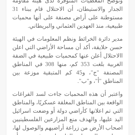
وتوضح المعطيات المتوفرة لدى هيئة مقاومة
الجدار والاستيطان، أن الاحتلال قام ببناء 31
مستوطنة على أراض مصنفة على أنها محميات
طبيعية، منذ العهدين العثماني والبريطاني.
مدير دائرة الخرائط ونظم المعلومات في الهيئة
حسن حلايقة، أكد أن مساحة الأراضي التي اعلن
االاحتلال أعلن عنها كمحميات طبيعية في الضفة
الغربية بلغت 353 كم، منها 308 في المناطق
المصنفة "ج"، و45 كم المتبقية موزعة بين
المناطق "أ"، و"ب".
واعتبر أن هذه المحميات جاءت لسد الفراغات
الواقعة بين المناطق المغلقة عسكريًا، والمناطق
التي تم اعلانها كأراضي دولة أو وضعت اسرائيل
اليد عليها، والهدف منع المزارعين الفلسطينيين
اصحاب الأرض من زراعة أراضيهم والوصول لها،