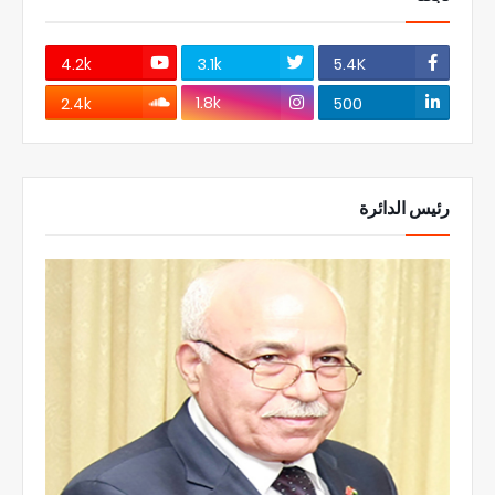
4.2k
3.1k
5.4K
1.8k
2.4k
500
رئيس الدائرة