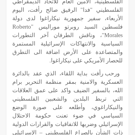
الفلسطينية، الأمين العام للاتحاد الديمقراطي
الفلسطيني "فدا" الرفيق صالح رأفت، اليوم
الأربعاء، سفير جمهورية نيكاراغوا لدى دولة
فلسطين السيد روبرتو موراليس "
Roberto
Morales
"، وناقش الطرفان آخر التطورات
السياسية والانتهاكات الإسرائيلية المستمرة
والمتصاعدة على الأرض اضافة الى التطرق
للحصار الأمريكي على نيكاراغوا.
ورحب رأفت بداية اللقاء، الذي عقد بالدائرة
العسكرية والامنية بمقر منظمة التحرير برام
الله، بالسفير الضيف واكد على عمق العلاقات
التي تربط البلدين والشعبين الفلسطيني
والنيكاراغوي، وأطلعه على صورة الوضع
السياسي في ضوء تعنت حكومة الاحتلال
الإسرائيلي وضربها للاتفاقيات والقرارات الدولية
ذات الشأن بالصراع الفلسطيني – الإسرائيلي