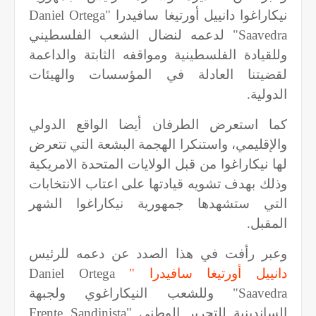
نيكاراغوا دانييل أورتيغا سافيدرا "
Daniel Ortega
Saavedra
" لدعمه لنضال الشعب الفلسطيني
وللقيادة الفلسطينية ومواقفه الثابتة والداعمة
لقضيتنا العادلة في المؤسسات والهيئات
الدولية.
كما استعرض الطرفان أيضا الواقع الدولي
والإقليمي، واستنكرا الهجمة البشعة التي تتعرض
لها نيكاراغوا من قبل الولايات المتحدة الامريكية
وذلك بهدف تشويه قيادتها على اعتاب الانتخابات
التي ستشهدها جمهورية نيكاراغوا الشهر
المقبل.
وعبر رأفت في هذا الصدد عن دعمه للرئيس
دانييل أورتيغا سافيدرا "
Daniel Ortega
Saavedra
"
وللشعب النيكاراغوي ولجبهة
الساندينية للتحرير الوطني "
Frente Sandinista