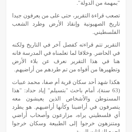
"بمهمة من الدولة".
تصعب قراءة التقرير، حتى على من يعرفون جيدا
تاريخ الصهيونية وإنقاذ الأرض وطرد الشعب
الفلسطيني.
التقرير تتم قراءته كفصل آخر في التاريخ ولكنه
في الحاضر. وخلافا لما تعلمناه في المدرسة فانه
هنا في هذا التقرير نعرف عن بلاء الأرض
وتطهيرها من أفواه من تم طردهم من أراضيهم.
هكذا شهد أحد سكان قرية أم صفا، محمد عبيات
(63 سنة)، أمام باحث "بتسيلم" إياد حداد: "هذا
المستوطن والأشخاص الذين يعيشون معه
يتصرفون في أراضينا وكأنها أراضيهم. هو يطرد
أي فلسطيني يراه، مزارعون وأصحاب أراضي
ومتنزهون خرجوا إلى الطبيعة وسكان خرجوا
لجمع النباتات البرية.