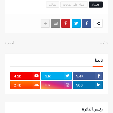
الاقسام
اضواء على الصحافة
مقالات
أحدث
أقدم
تابعنا
4.2k
3.1k
5.4K
1.8k
2.4k
500
رئيس الدائرة