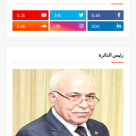
4.2k
3.1k
5.4K
1.8k
2.4k
500
رئيس الدائرة