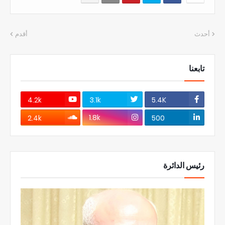
أحدث
أقدم
تابعنا
4.2k
3.1k
5.4K
1.8k
2.4k
500
رئيس الدائرة