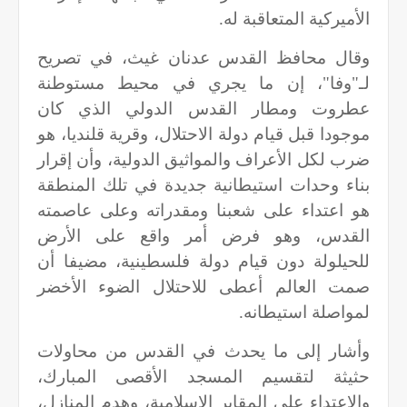
الأميركية المتعاقبة له
.
وقال محافظ القدس عدنان غيث، في تصريح
لـ"وفا"، إن ما يجري في محيط مستوطنة
عطروت ومطار القدس الدولي الذي كان
موجودا قبل قيام دولة الاحتلال، وقرية قلنديا، هو
ضرب لكل الأعراف والمواثيق الدولية، وأن إقرار
بناء وحدات استيطانية جديدة في تلك المنطقة
هو اعتداء على شعبنا ومقدراته وعلى عاصمته
القدس، وهو فرض أمر واقع على الأرض
للحيلولة دون قيام دولة فلسطينية، مضيفا أن
صمت العالم أعطى للاحتلال الضوء الأخضر
لمواصلة استيطانه.
وأشار إلى ما يحدث في القدس من محاولات
حثيثة لتقسيم المسجد الأقصى المبارك،
والاعتداء على المقابر الإسلامية، وهدم المنازل،