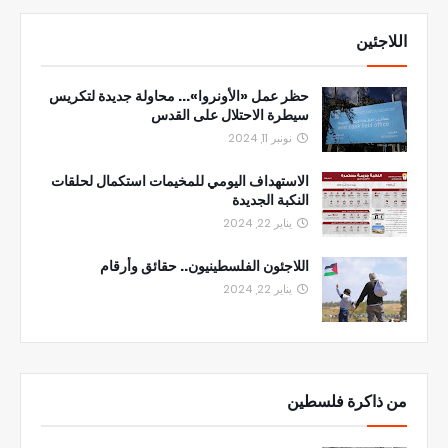
اللاجئين
حظر عمل «الأونروا»... محاولة جديدة لتكريس
سيطرة الاحتلال على القدس
نونبر 11, 2024
الاستهداف اليومي للمخيمات استكمال لحلقات
النكبة الجديدة
يناير 22, 2024
اللاجئون الفلسطينيون.. حقائق وأرقام
يناير 22, 2024
من ذاكرة فلسطين