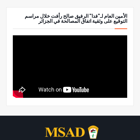
الأمين العام لـ"فدا" الرفيق صالح رأفت خلال مراسم
التوقيع على وثقية اتفاق المصالحة في الجزائر