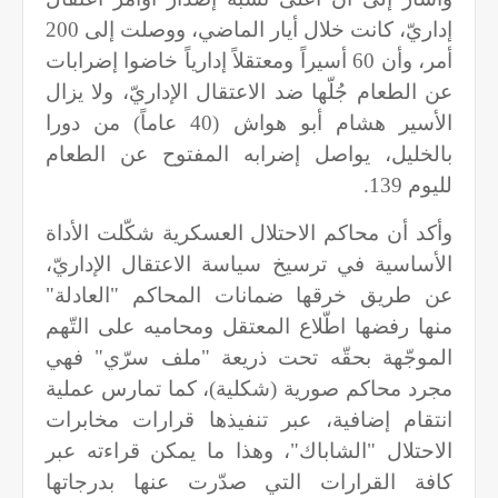
إداريّ، كانت خلال أيار الماضي، ووصلت إلى 200
أمر، وأن 60 أسيراً ومعتقلاً إدارياً خاضوا إضرابات
عن الطعام جُلّها ضد الاعتقال الإداريّ، ولا يزال
الأسير هشام أبو هواش (40 عاماً) من دورا
بالخليل، يواصل إضرابه المفتوح عن الطعام
لليوم 139.
وأكد أن محاكم الاحتلال العسكرية شكّلت الأداة
الأساسية في ترسيخ سياسة الاعتقال الإداريّ،
عن طريق خرقها ضمانات المحاكم "العادلة"
منها رفضها اطّلاع المعتقل ومحاميه على التّهم
الموجّهة بحقّه تحت ذريعة "ملف سرّي" فهي
مجرد محاكم صورية (شكلية)، كما تمارس عملية
انتقام إضافية، عبر تنفيذها قرارات مخابرات
الاحتلال "الشاباك"، وهذا ما يمكن قراءته عبر
كافة القرارات التي صدّرت عنها بدرجاتها