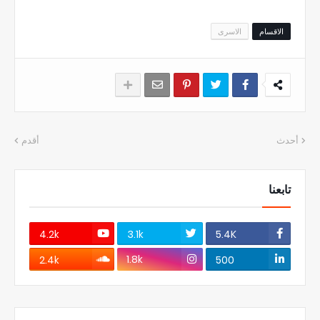
الاقسام
الاسرى
أحدث
أقدم
تابعنا
4.2k
3.1k
5.4K
1.8k
2.4k
500