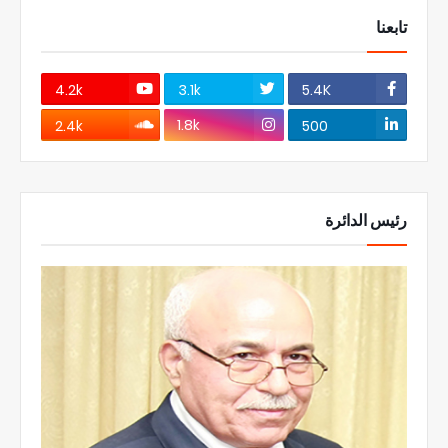
تابعنا
4.2k
3.1k
5.4K
1.8k
2.4k
500
رئيس الدائرة