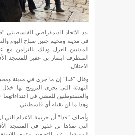
ندد الاتحاد الديمقراطي الفلسطيني "فد
في مدينة ومخيم جنين صباح اليوم وال
المدنيين العزل وذلك بالتزامن مع ع
المتطرف ايتمار بن غفير للمسجد ا
الاحتلال.
وقال "فدا" إن ما جرى في مدينة ومخ
التهدئة التي يجري الترويج لها خلال
والمستوطنين للمضي في اعتداءاتهما ع
وهذا ما لن يقبله أي فلسطيني.
وأضاف "فدا" أن جريمة الاعدام التي ار
التي نفذها بن غفير في المسجد الأ
المسؤول عن التصعيد وعدم الاستقرار