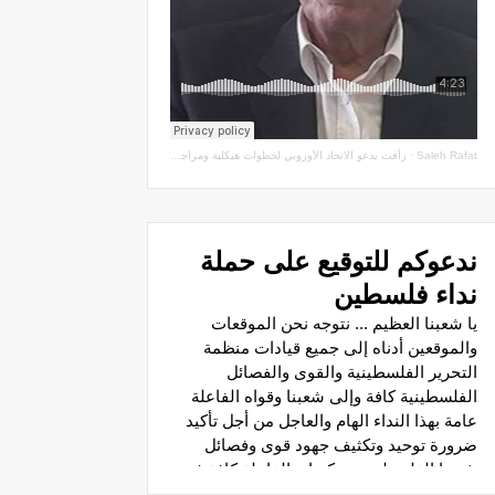
Saleh Rafat
·
رأفت يدعو الاتحاد الأوروبي لخطوات هيكلية ومراجعة اتفاقيات الشراكة مع سلطة الاحتلال