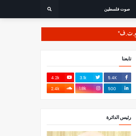
صوت فلسطين
تابعنا
4.2k
3.1k
5.4K
1.8k
2.4k
500
رئيس الدائرة