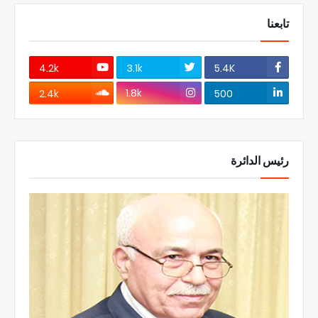
تابعنا
4.2k
3.1k
5.4K
1.8k
2.4k
500
رئيس الدائرة