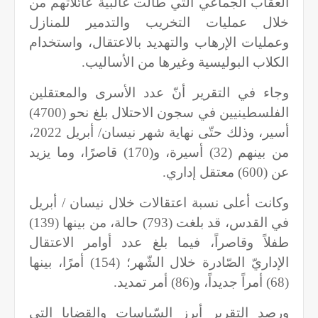
العقاب الجماعي التي طالت غالبية عائلاتهم من
خلال عمليات التخريب والتدمير للمنازل
وعمليات الإرهاب والتهديد بالاعتقال، واستخدام
الكلاب البوليسية وغيرها من الأساليب.
وجاء في التقرير أنّ عدد الأسرى والمعتقلين
الفلسطينيين في سجون الاحتلال بلغ نحو (4700)
أسير، وذلك حتّى نهاية شهر نيسان/ أبريل 2022،
من بينهم (32) أسيرة، و(170) قاصرًا، وما يزيد
عن (600) معتقل إداري.
وكانت أعلى نسبة اعتقالات خلال نيسان / أبريل
في القدس، قد بلغت (793) حالة، من بينها (139)
طفلاً وقاصراً، فيما بلغ عدد أوامر الاعتقال
الإداريّ الصّادرة خلال الشّهر؛ (154) أمرًا، بينها
(68) أمراً جديداً، و(86) أمر تمديد.
ورصد التقرير أبرز السّياسات والقضايا التي