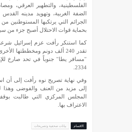
الفلسطينية، والتطهير العرقي، ومصا
الضفة الغربية، وتهويد مدينه القدس
الجرائم التي يرتكبها المستوطنين من 
بحماية قوات الاحتلال أصبح جزء من سياس
كما استنكر رأفت عزم إسرائيل شرعنه
تقدر 240 ألف دونم ومخططتها ال
"مسافر يطا" جنوباً في تحد صارخ للإر
2334.
وفي نهاية تصريح نوه رأفت إلى أن اس
إلى مزيد من العنف والفوضى وهذا لن
المجلس المركزي التي طالبت بوقف 
الاعتراف بها.
الاقسام
بيانات صحفية وتصريحات