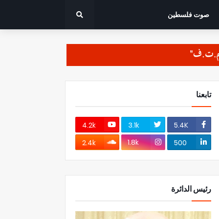
صوت فلسطين
تابعنا
4.2k
3.1k
5.4K
1.8k
2.4k
500
رئيس الدائرة