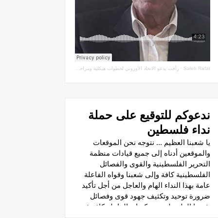
Saleh Rafat
·
رأفت يدعو الاتحاد الأوروبي لخطوات هيكلية ومراجعة اتفاقيات الشراكة مع سلطة الاحتلال