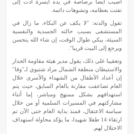
أصيب أيضا برصاصة في يده ايسرة أدت إلى
تفتت بعظامه، وتشوهات دائمة.
تقول والدته: "لا يكف عن البكاء، ما زال في
المستشفى بسبب حالته الجسدية والنفسية
السيئة، يبكي طوال الوقت، إن شاء الله يتحسن
ويرجع إلى البيت قريبا".
وتعقيبا على ذلك، يقول مدير هيئة مقاومة الجدار
والاستيطان منطقة الشمال مراد شتيوي لـ"وفا"
إن أعداد الأطفال من الشهداء والأسرى خلال
العام تضاعفت مقارنة بالعام السابق، حيث يتم
استهدافهم بشكل ممنهج ومباشر، إما أثناء
مشاركتهم في المسيرات السلمية أو من خلال
سياسة الاعتقال، فمنذ بداية العام حتى الآن تم
ارتقاء 14 طفلا شهيدا، ما يؤكد محاولة استهداف
الاحتلال لهم.