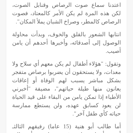
اعتدنا سماع صوت الرصاص وقنابل الصوت،
لكن هذه المرة لم يكن الأمر كالمعتاد، فصوت
الرصاص كالمطر، وصراخ الشبان يملأ المكان".
انتابها الشعور بالقلق والخوف، وبدأت محاولة
الوصول إلى أصدقائه، وأخبرها أحدهم أن يامن
أصيب.
وتقول: "هؤلاء أطفال لم يكن معهم أي سلاح ولا
معدات، ولا يستحقون أن يضربوا برصاص متفجر
بشكل مباشر يسبب لهم الوفاة أو إعاقات
يعانون منها طيلة حياتهم"، مضيفة "أخبرني
الأطباء إذا تمكن يامن من البقاء على قيد الحياة
لن يعود كسابق عهده، ولن يستطع ممارسة
حياته كأي طفل آخر".
أما طالب أبو هنية (15 عاما) رفيقهم الثالثـ