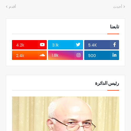
أحدث
أقدم
تابعنا
4.2k
3.1k
5.4K
1.8k
2.4k
500
رئيس الدائرة