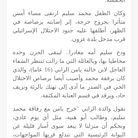
وكان الطفل محمد سليم ارتقى مساء أمس
متأثرا بجروح حرجة، إثر إصابته برصاصة في
الظهر، أطلقها عليه جنود الاحتلال الإسرائيلي
قرب مدخل بلدة عزون.
ودع سليم أمه مغادرا.. ليبقى الحزن وحده
محاطيا بها، وبالعائلة التي ما زالت تنتظر الشفاء
العاجل لابن خالته يامن الرابي (16 عاما)، والذي
كان برفقة محمد وأصيب أيضا برصاص الاحتلال
الحي في الصدر ما أدى إلى تهتك بالرئة ونزيف
حاد، ويرقد في قسم العناية المكثفة.
تقول والدة الرابي "خرج يامن مع رفاقة محمد
سليم، وطالب أبو هنية، مثل أي يوم عادي،
وبحكم أن منزلنا لا يبعد سوى أمتار قليلة عن
البوابة الرئيسية التي تندلع قربها المواجهات،