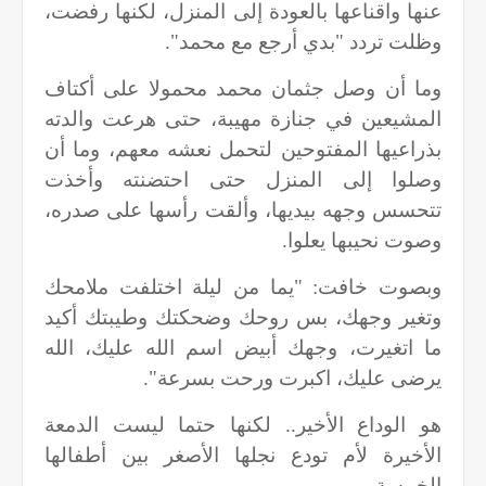
عنها واقناعها بالعودة إلى المنزل، لكنها رفضت،
وظلت تردد "بدي أرجع مع محمد".
وما أن وصل جثمان محمد محمولا على أكتاف
المشيعين في جنازة مهيبة، حتى هرعت والدته
بذراعيها المفتوحين لتحمل نعشه معهم، وما أن
وصلوا إلى المنزل حتى احتضنته وأخذت
تتحسس وجهه بيديها، وألقت رأسها على صدره،
وصوت نحيبها يعلوا.
وبصوت خافت: "يما من ليلة اختلفت ملامحك
وتغير وجهك، بس روحك وضحكتك وطيبتك أكيد
ما اتغيرت، وجهك أبيض اسم الله عليك، الله
يرضى عليك، اكبرت ورحت بسرعة".
هو الوداع الأخير.. لكنها حتما ليست الدمعة
الأخيرة لأم تودع نجلها الأصغر بين أطفالها
الخمسة.