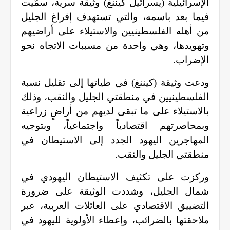
الإسرائيلية (يسرائيل كيننغ) وثيقة سرية، سمّيت
فيما بعد باسمه، والتي تستهدف إفراغ الجليل
من أهله الفلسطينيين والاستيلاء على أراضيهم
وتهويدها، وهي واحدة من مسببات الاتجاه نحو
الإضراب
.
ودعت وثيقة (كيننغ) في طياتها إلى تقليل نسبة
الفلسطينيين في منطقتي الجليل والنقب، وذلك
بالاستيلاء على ما تبقى لديهم من أراضٍ زراعية
وبمحاصرتهم اقتصادياً واجتماعياً، وبتوجيه
المهاجرين اليهود الجدد إلى الاستيطان في
منطقتي الجليل والنقب.
وركزت على تكثيف الاستيطان اليهودي في
شمال الجليل، وشددت الوثيقة على ضرورة
التضييق الاقتصادي على العائلات العربية، عبر
ملاحقتها بالضرائب، وإعطاء الأولوية لليهود في