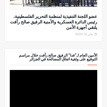
عضو اللجنة التنفيذية لمنظمة التحرير الفلسطينية،
رئيس الدائرة العسكرية والأمنية الرفيق صالح رأفت
يلتقي أجهزة الأمن
يناير 12, 2023
الأمين العام لـ"فدا" الرفيق صالح رأفت خلال مراسم
التوقيع على وثقية اتفاق المصالحة في الجزائر