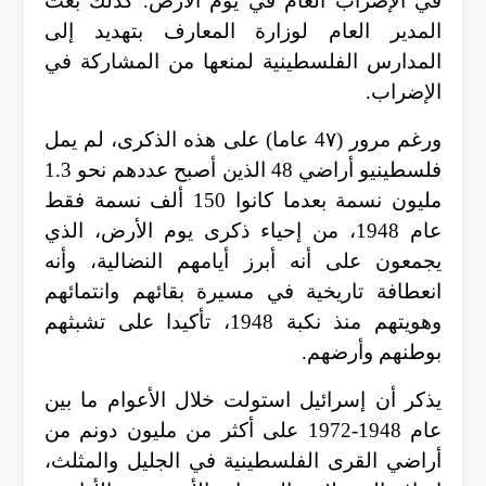
في الإضراب العام في يوم الأرض. كذلك بعث
المدير العام لوزارة المعارف بتهديد إلى
المدارس الفلسطينية لمنعها من المشاركة في
الإضراب
.
ورغم مرور (4٧ عاما) على هذه الذكرى، لم يمل
فلسطينيو أراضي 48 الذين أصبح عددهم نحو 1.3
مليون نسمة بعدما كانوا 150 ألف نسمة فقط
عام 1948، من إحياء ذكرى يوم الأرض، الذي
يجمعون على أنه أبرز أيامهم النضالية، وأنه
انعطافة تاريخية في مسيرة بقائهم وانتمائهم
وهويتهم منذ نكبة 1948، تأكيدا على تشبثهم
بوطنهم وأرضهم
.
يذكر أن إسرائيل استولت خلال الأعوام ما بين
عام 1948-1972 على أكثر من مليون دونم من
أراضي القرى الفلسطينية في الجليل والمثلث،