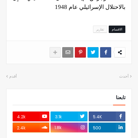
بالاحتلال الإسرائيلي عام 1948
الاقسام
تقارير
أحدث
أقدم
تابعنا
4.2k
3.1k
5.4K
1.8k
2.4k
500