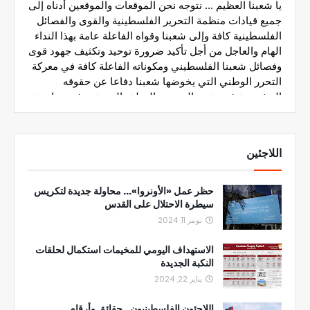
اللاجئين
حظر عمل «الأونروا»... محاولة جديدة لتكريس
سيطرة الاحتلال على القدس
نونبر 11, 2024
الاستهداف اليومي للمخيمات استكمال لحلقات
النكبة الجديدة
يناير 22, 2024
اللاجئون الفلسطينيون.. حقائق وأرقام