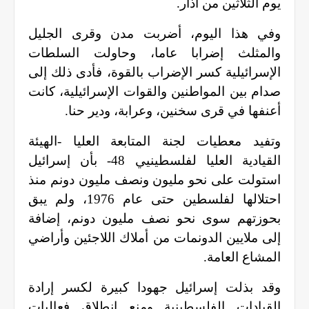
يوم الثلاثين من آذار
.
وفي هذا اليوم، أضربت مدن وقرى الجليل
والمثلث إضرابا عاما، وحاولت السلطات
الإسرائيلية كسر الإضراب بالقوة، فأدى ذلك إلى
صدام بين المواطنين والقوات الإسرائيلية، كانت
أعنفها في قرى سخنين، وعرابة، ودير حنا
.
وتفيد معطيات لجنة المتابعة العليا -الهيئة
القيادية العليا لفلسطينيي 48- بأن إسرائيل
استولت على نحو مليون ونصف مليون دونم منذ
احتلالها لفلسطين حتى عام 1976، ولم يبق
بحوزتهم سوى نحو نصف مليون دونم، إضافة
إلى ملايين الدونمات من أملاك اللاجئين وأراضي
المشاع العامة
.
وقد بذلت إسرائيل جهودا كبيرة لكسر إرادة
القيادات الفلسطينية ومنع انطلاق فعاليات