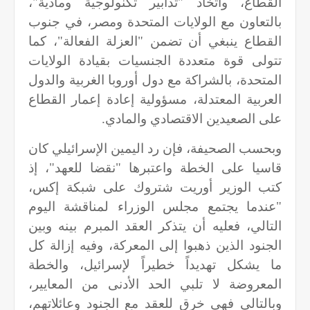
القطاع، واتخاذ "تدابير تكنولوجية ومادية"،
بالتعاون مع الولايات المتحدة ومصر، في جنوب
القطاع ينبغي أن تضمن "العزلة الفعالة"، كما
تتولى قوة متعددة الجنسيات بقيادة الولايات
المتحدة، بالشراكة مع دول أوروبا الغربية والدول
العربية المعتدلة، مسؤولية إعادة إعمار القطاع
على الصعيدين الاقتصادي والمادي.
وبحسب الصحيفة، فإن رد اليمين الإسرائيلي كان
قاسيا على الخطة واعتبرها "نقضا للعهد"، إذ
كتب الوزير أوريت شتروك على شبكة إكس،
"عندما يجتمع مجلس الوزراء لمناقشة اليوم
التالي، فعليه أن يتذكر العقد المبرم بينه وبين
الجنود الذين ذهبوا إلى المعركة، وفيه إزالة كل
ما يشكل تهديداً خطيراً لإسرائيل، والخطة
المعروضة لا تلبي الحد الأدنى من المعايير،
وبالتالي فهي خرق للعقد مع الجنود وعائلاتهم،