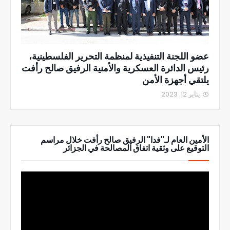
عضو اللجنة التنفيذية لمنظمة التحرير الفلسطينية،
رئيس الدائرة العسكرية والأمنية الرفيق صالح رأفت
يلتقي أجهزة الأمن
يناير 12, 2023
الأمين العام لـ"فدا" الرفيق صالح رأفت خلال مراسم
التوقيع على وثقية اتفاق المصالحة في الجزائر