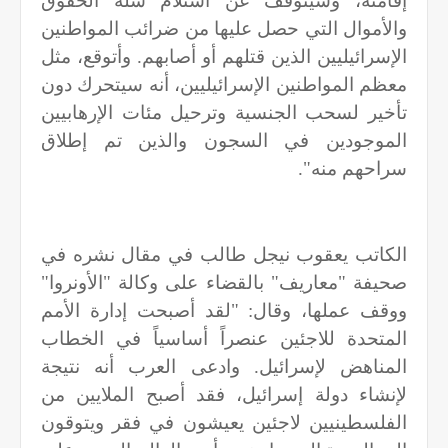
إقامته، وسيتوقف عن استلام سلة الحقوق
والأموال التي حصل عليها من ضرائب المواطنين
الإسرائيليين الذين قتلهم أو أصابهم. وأتوقع، مثل
معظم المواطنين الإسرائيليين، أنه سيتحرك دون
تأخير لسحب الجنسية وترحيل مئات الإرهابيين
الموجودين في السجون والذين تم إطلاق
سراحهم منه".
الكاتب يعقوب نيجل طالب في مقال نشره في
صحيفة "معاريف" بالقضاء على وكالة "الأونروا"
ووقف عملها، وقال: "لقد أصبحت إدارة الأمم
المتحدة للاجئين عنصراً أساسياً في الخطاب
المناهض لإسرائيل. وادعى العرب أنه نتيجة
لإنشاء دولة إسرائيل، فقد أصبح الملايين من
الفلسطينيين لاجئين يعيشون في فقر ويتوقون