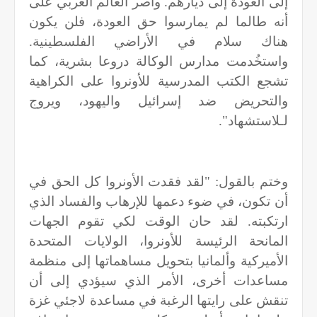
إلى العودة إلى ديارهم. وأصر العالم العربي على
أنه طالما لم يمارسوا حق العودة، فلن يكون
هناك سلام في الأراضي الفلسطينية.
واستخُدمت مدارس الوكالة دروعا بشرية، كما
تشجع الكتب المدرسية للأونروا على الكراهية
والتحريض ضد إسرائيل واليهود، ويروج
لـلاستشهاد".
وختم بالقول: "لقد فقدت الأونروا كل الحق في
أن تكون، في ضوء دعمها للإرهاب والفساد الذي
ارتكبته. لقد حان الوقت لكي تقوم الجهات
المانحة الرئيسة للأونروا، الولايات المتحدة
الأميركية وألمانيا بتحويل مساهماتها إلى منظمة
مساعدات أخرى، الأمر الذي سيؤدي إلى أن
تنقش على رايتها الرغبة في مساعدة لاجئي غزة