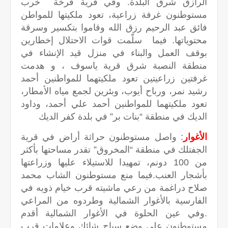
الرازق شرق البلدة. وفي قرية فرخة خرب
مستوطنون غرفة زراعية، تعود ملكيتها للمواطن
فائق عبد الرحيم رزق الله وقاموا بتكسير وسرقة
محتوياتها. فيما سلّمت قوات الاحتلال إخطارين
بوقف العمل والبناء في منزل قيد الإنشاء في
منطقة النصبة شرق قرية ياسوف ، و هدمت
غرفتين زراعيتين تعود ملكيتهما للمواطنين أحمد
رشيد نمر، ورباح أيوب، وبئرين لجمع مياه الأمطار،
تعود ملكيتهما للمواطنين أحمد علي أحمد، وداود
الديك في منطقة “بنات بر” في بلدة كفر الديك
الأغوار
: واصل مستوطنون حراثة أراض في قرية
الجفتلك في منطقة “المخروق” تقدر مساحتها بأكثر
من 100 دونم، تمهيدا للاستيلاء عليها وزراعتها
بأشجار العنب.فيما منع مستوطنون الشاب محمد
صلاح دراغمة من رعي ماشيته قرب خيام ذويه في
الفارسية بالأغوار الشمالية وطردوه من المراعي
.وفي عين الحلوة في الأغوار الشمالية أقدم
مستوطنون على وضع سياج شائك وعلامات قرب