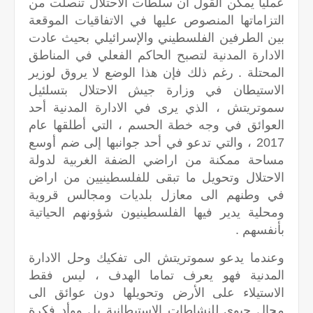
عمليا يمكن القول أن سلطات الاحتلال تنصلت من
التزاماتها المنصوص عليها في الاتفاقيات الموقعة
بين الطرفين الفلسطيني والإسرائيلي بحيث عادت
الادارة المدنية لتصبح الحاكم الفعلي في المناطق
المحتلة . رغم ذلك فإن هذا الوضع لا يروق لوزير
الاستيطان في وزارة جيش الاحتلال بتسلئيل
سموتريتش ، الذي يرى في الادارة المدنية أحد
العوائق في وجه خطة الحسم ، التي أطلقها عام
2017 ، والتي تدعو في أحد جوانبها إلى ضم أوسع
مساحة ممكنة من اراضي الضفة الغربية لدولة
الاحتلال وتحويل ما تبقى للفلسطينيين من اراض
في وطنهم الى معازل بلديات ومجالس قروية
ومحلية يدير فيها الفلسطينيون شؤونهم الحياتية
بأنفسهم .
وعندما يدعو سموتريتش الى تفكيك وحل الادارة
المدنية فهو يعرف تماما الهدف ، ليس فقط
الاستيلاء على الأرض وتحويلها دون عوائق الى
مجال حيوي للنشاطات الاستيطانية بل ووأد فكرة