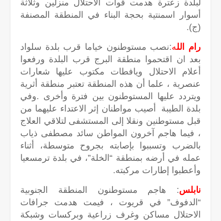
لبلدة زعترة هدمت قوات الاحتلال منزلين وثلاثة
أسوار اسمنتية بحجة البناء في المنطقة المصنفة
(ج).
رام الل
ه
:نصب مستوطنون خياما قرب بلدة سلواد
بعد ان اقتحموا منطقة البرج قرب البلدة ورفعوا
أعلام الاحتلال ويافطات مكتوب عليها شعارات
عنصرية ، علما أن هذه المنطقة تعتبر منطقة أثرية
ويتردد عليها المستوطنون بين فترة وأخرى .وفي
بلدة الطيبة أصيب مواطنان إثر الاعتداء عليهما من
قبل مستوطنين ونقلا إلى المستشفى لتلاقي العلاج
، فيما هاجم آخرون المواطن سائد مصطفى ذياب
بالضرب وتسببوا بإصابته بجروح متوسطة، أثناء
عمله في أرضه بمنطقة “الخلة”، في بلدة ترمسعيا
وأعطبوا إطارات مركبته.
نابلس
: هاجم مستوطنون المنطقة الجنوبية
“الدفوف” في قريوت ، فيمت هدمت جرافات
الاحتلال مساكن وغرف زراعية وبركسات وشبكة