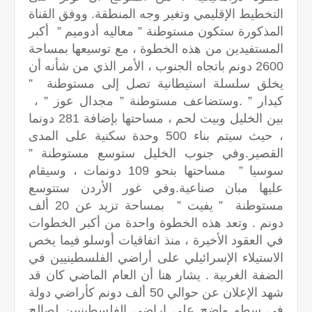
التخطيط الإقليمي وتغير وجه المنطقة. ووفق القناة
المذكورة ستكون مستوطنة ” معاليه أدوميم ” أكبر
المستفيدين من هذه الخطوة ، مع توسيعها بمساحة
2600 دونم باتجاه الجنوب ، الأمر الذي من شأنه أن
يخلق سلسلة استيطانية تصل إلى مستوطنة ”
كيدار ” .وستضاعف مستوطنة ” مجدال عوز ” ،
بين الخليل وبيت لحم ، مساحتها بإضافة 281 دونما
، حيث سيتم بناء 500 وحدة سكنية على المدى
القصير.وفي جنوب الخليل ستوسع مستوطنة ”
سوسيا ” مساحتها بنحو 109 دونمات ، وسيقام
عليها مبان صناعية.وفي غور الأردن ستتوسع
مستوطنة ” يفيت ” بمساحة تزيد عن 20 ألف
دونم . وتعد هذه الخطوة واحدة من أكبر الخطوات
في العقود الأخيرة ، منذ اتفاقيات أوسلو فيما يخص
الاستيلاء الإسرائيلي على أراضي الفلسطينيين في
الضفة الغربية . يشار هنا أن العام الماضي كان قد
شهد الإعلان عن حوالي 50 ألف دونم كأراضي دولة
في سطو واضح على اراضي الفلسطينيين لصالح