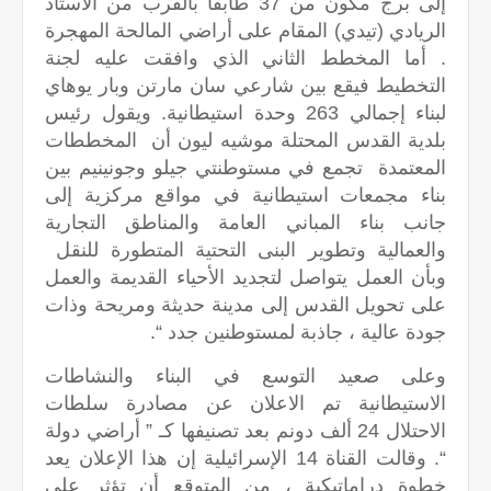
إلى برج مكون من 37 طابقاً بالقرب من الاستاد
الريادي (تيدي) المقام على أراضي المالحة المهجرة
. أما المخطط الثاني الذي وافقت عليه لجنة
التخطيط فيقع بين شارعي سان مارتن وبار يوهاي
لبناء إجمالي 263 وحدة استيطانية. ويقول رئيس
بلدية القدس المحتلة موشيه ليون أن المخططات
المعتمدة تجمع في مستوطنتي جيلو وجونينيم بين
بناء مجمعات استيطانية في مواقع مركزية إلى
جانب بناء المباني العامة والمناطق التجارية
والعمالية وتطوير البنى التحتية المتطورة للنقل
وبأن العمل يتواصل لتجديد الأحياء القديمة والعمل
على تحويل القدس إلى مدينة حديثة ومريحة وذات
جودة عالية ، جاذبة لمستوطنين جدد “.
وعلى صعيد التوسع في البناء والنشاطات
الاستيطانية تم الاعلان عن مصادرة سلطات
الاحتلال 24 ألف دونم بعد تصنيفها كـ ” أراضي دولة
“. وقالت القناة 14 الإسرائيلية إن هذا الإعلان يعد
خطوة دراماتيكية ، من المتوقع أن تؤثر على