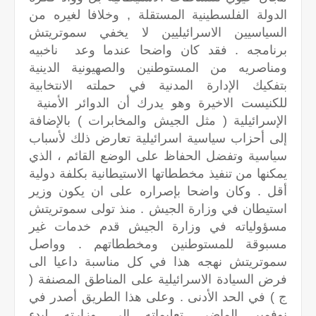
الدولة الفلسطينية المستقلة , وخلافا لغيره من
السياسيين الاسرائيليين لا يخفي سموتريتش
برنامجه . فقد كان واضحا عندما وعد ناخبيه
ومناصريه من المستوطنين والصهيونية الدينية
بتفكيك الإدارة المدنية في حملته الانتخابية
للكنيست الاخيرة وهو يدرك أن الدوائر الأمنية
الإسرائيلية ( مثل الجيش والمخابرات ) بالإضافة
إلى أحزاب سياسية اسرائيلية تعارض ذلك لأسباب
سياسية وتفضل الحفاظ على الوضع القائم ، الذي
يمكنها من تنفيذ مخططاتها الاستيطانية بكلفة دولية
أقل . وكان واضحا بإصراره على ان يكون وزير
استيطان في وزارة الجيش . منذ تولى سموتريتش
مسؤولياته في وزارة الجيش قدم خدمات غير
مسبوقة للمستوطنين ومخططاتهم . وواصل
سموتريتش نهجه هذا في كل مناسبة داعيا الى
فرض السيادة الاسرائيلية على المناطق المصنفة (
ج ) في الحد الأدنى . وعلى هذا الطريق أصدر في
نوفمبر الماضي تعليماته إلى وزارته لبدء