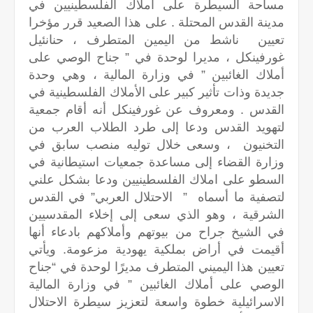
مساحة السيطرة على أملاك الفلسطينيين في
مدينة القدس المحتلة . على هذا الصعيد قرر مؤخرا
تعيين ناشط من اليمين المتطرف ، حنانئيل
غورفينكل ، مديرا لوحدة في ” جناح الوصي على
أملاك الغائبين ” في وزارة المالية ، وهي وحدة
جديدة وذات تأثير كبير على الأملاك الفلسطينية في
القدس . ومعروف عن غورفينكل أنه أقام جمعية
لتهويد القدس ودعا إلى طرد الطلاب العرب من
التخنيون ، وسعى خلال توليه منصب سابق في
وزارة القضاء إلى مساعدة جمعيات استيطانية في
السطو على املاك الفلسطينيين ودعا بشكل علني
لتصفية ما أسماه ” الاحتلال العربي” في القدس
الشرقية ، وهو الذي سعى إلى إخلاء المقدسيين
في الشيخ جراح من بيوتهم وأملاكهم بادعاء أنها
أقيمت في أراض بملكية يهودية مزعومة. ويأتي
تعيين هذا اليميني المتطرف مديرًا لوحدة في “جناح
الوصي على أملاك الغائبين ” في وزارة المالية
الاسرائيلية خطوة واسعة لتعزيز سيطرة الاحتلال