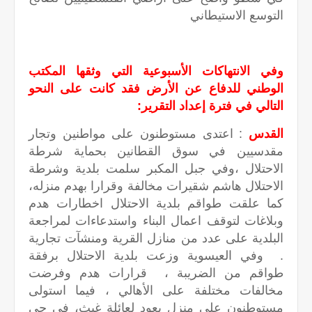
التوسع الاستيطاني
وفي الانتهاكات الأسبوعية التي وثقها المكتب
الوطني للدفاع عن الأرض فقد كانت على النحو
التالي في فترة إعداد التقرير:
القدس
: اعتدى مستوطنون على مواطنين وتجار
مقدسيين في سوق القطانين بحماية شرطة
الاحتلال ،وفي جبل المكبر سلمت بلدية وشرطة
الاحتلال هاشم شقيرات مخالفة وقرارا بهدم منزله،
كما علقت طواقم بلدية الاحتلال اخطارات هدم
وبلاغات لتوقف اعمال البناء واستدعاءات لمراجعة
البلدية على عدد من منازل القرية ومنشآت تجارية
. وفي العيسوية وزعت بلدية الاحتلال برفقة
طواقم من الضريبة ، قرارات هدم وفرضت
مخالفات مختلفة على الأهالي ، فيما استولى
مستوطنون على منزل يعود لعائلة غيث، في حي