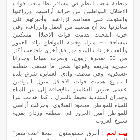
منطقة شعب البطم في مسافر يطا منعت قوات
الاحتلال المواطنين من حراثة أراضيهم وزراعتها
واستولت على معداتهم لزراعية وأجبرتهم على
مغادرتها بعد أن منعتهم من العمل والزراعة، وفي
خربة الفخيت هدمت قوات الاحتلال مسكنين
بمساحة 80 مترا، وخيمة للمواطن رائد العمور
وأتلفت خزانات للمياه ومرافق أخرى واقتلعت أكثر
من 50 شجرة زيتون، ودمرت سياجا وجدرانا
حجرية بذريعة وقوعها ضمن ما تسمى منطقة
عسكرية. وفي منطقة وادي العمايره شرق بلدة
السموع هدمت قوات الاحتلال منزل المواطن
عيسى جبرين الدغامين ،بالإضافة إلى بئر للمياه
وجدران استنادية تحيط بالمنزل ، كما هدمت بئرا
للمياه للمواطن محمود السلاوي، وجرفت أراضي
للمواطن أمين الغروز في منطقة وردان بقرية
شيوخ العروب
بيت لحم
: أحرق مستوطنون خيمة “بيت شعر”