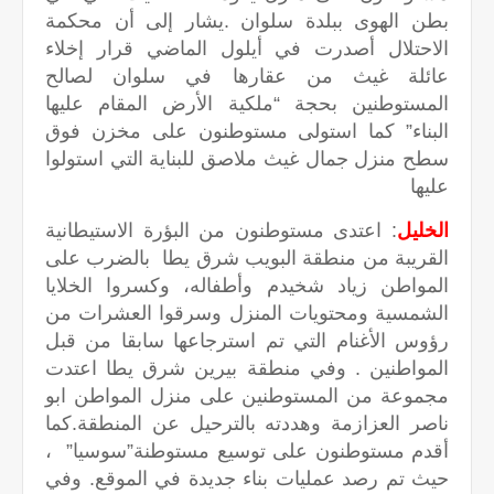
بطن الهوى ببلدة سلوان .يشار إلى أن محكمة
الاحتلال أصدرت في أيلول الماضي قرار إخلاء
عائلة غيث من عقارها في سلوان لصالح
المستوطنين بحجة “ملكية الأرض المقام عليها
البناء” كما استولى مستوطنون على مخزن فوق
سطح منزل جمال غيث ملاصق للبناية التي استولوا
عليها
الخليل
: اعتدى مستوطنون من البؤرة الاستيطانية
القريبة من منطقة البويب شرق يطا بالضرب على
المواطن زياد شخيدم وأطفاله، وكسروا الخلايا
الشمسية ومحتويات المنزل وسرقوا العشرات من
رؤوس الأغنام التي تم استرجاعها سابقا من قبل
المواطنين . وفي منطقة بيرين شرق يطا اعتدت
مجموعة من المستوطنين على منزل المواطن ابو
ناصر العزازمة وهددته بالترحيل عن المنطقة.كما
أقدم مستوطنون على توسيع مستوطنة”سوسيا” ،
حيث تم رصد عمليات بناء جديدة في الموقع. وفي