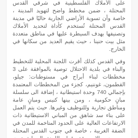
على الأملاك الفلسطينية في شرقي القدس
المحتلة ، ضمن مخطط واضح لتهويد المدينة ،
خاصة وأن تسوية الأراضي الجارية حاليًا في مدينة
القدس المحتلة تُستخدم كأداة لتحديد الأملاك
وتصنيفها بهدف السيطرة عليها في مناطق متعددة
مثل بيت حنينا ، حيث يقيم العديد من سكانها في
الخارج.
وفي القدس كذلك أقرت اللجنة المحلية للتخطيط
والبناء في بلدية الاحتلال توصية بالموافقة على 3
مخططات لبناء أبراج في مستوطنات: جيلو،
القطمون، غوننيم، كجزء من المخططات المعتمدة
بإجمالي 740 وحدة استيطانية ، إضافة الى سلسلة
مبانٍ حكومية ، ومن بينها كنيس ومبانٍ عامة
ومناطق تجارية وللتوظيف وغيرها. حيث يتم العمل
على بناء سد شاهق من المباني الاستيطانية ذات
الارتفاعات العالية على الحدود المتاخمة للمدن في
الضفة الغربية ، خاصة في جنوب القدس المحتلة