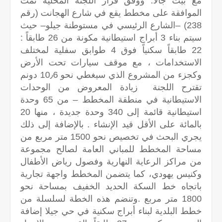
مع بيت جالا. ووفق قرار اللجنة المحلية تمت
الموافقة على مخطط يقع في شارع الهجانت (رقم
238) –الشارع الرئيسي في مستوطنة جيلو– حيث
سيتم بناء 3 أبراج استيطانية مكونة من 26 طابقاً :
22 طابقاً سكنياً فوق 4 طوابق سفلية لمختلف
الاستخدامات ، مع موقف سيارات تحت الأرض
وكجزء من المشروع الذي سيغطي نحو 10٫6 دونم
تقترح اللجنة زيادة المعروض من الوحدات
الاستيطانية في منطقة المخطط – من 65 وحدة
استيطانية قائمة إلى 340 وحدة جديدة ، منها 20
بالمائة على الأقل قيد الإنشاء . بالإضافة إلى ذلك
يجري البحث في تخصيص نحو 1500 متر مربع من
مساحة المخطط للمباني العامة لصالح مجموعة
من مراكز الرعاية النهارية وفصول رياض الأطفال
وكنيس يهودي، كما يتضمن المخطط واجهة تجارية
باتجاه خط السكة الحديد الخفيف بمساحة نحو
1800 متر مربع .وتنضم هذه الخطة لسلسلة من
خطط البلدية لبناء أبراج سكنية في حي جيلا إضافة