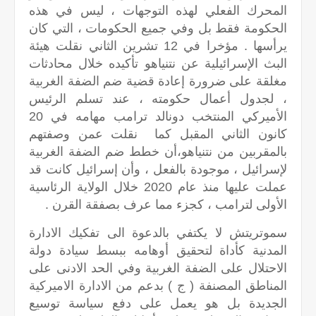
المحرك الفعلي لهذه التوجهات ، ليس في هذه
الحكومة فقط بل وفي جميع الحكومات ، التي كان
يرأسها . مؤخرا في 12 تشرين الثاني نقلت هيئة
البث الإسرائيلية عن نتنياهو تأكيده خلال محادثات
مغلقة على ضرورة إعادة قضية ضم الضفة الغربية
، لجدول أعمال حكومته ، عند تسلم الرئيس
الأميركي المنتخب دونالد ترامب مهامه في 20
كانون الثاني المقبل كما نقلت عمن وصفتهم
بالمقربين من نتنياهو،أن خطط ضم الضفة الغربية
لإسرائيل ، موجودة بالفعل ، وأن إسرائيل كانت قد
عملت عليها منذ عام 2020 خلال الولاية الرئاسية
الأولى لترامب ، كجزء مما عرف بصفقة القرن .
سموتريتش لا يكتفي بالدعوة الى تفكيك الادارة
المدنية كأداة لتحقيق أوهامه ببسط سيادة دولة
الاحتلال على الضفة الغربية وفي الحد الادنى على
المناطق المصنفة ( ج ) بدعم من الادارة الاميركية
الجديدة بل هو يعمل على دفع سياسة توسيع