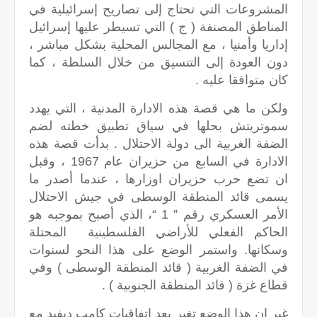
المشروعات التي تحتاج إلى تصاريح إسرائيلية في
المناطق المصنفة ( ج ) التي تسيطر عليها إسرائيل
إداريا وأمنيا ، مع المجالس المحلية بشكل مباشر ،
دون العودة إلى التنسيق من خلال السلطة ، كما
كان متوافقا عليه .
ولكن ما هي قصة هذه الادارة المدنية ، التي يهدد
سموتريتش بحلها في سياق تطبيق خطته لضم
الضفة الغربية الى دولة الاحتلال . بدأت قصة هذه
الادارة في السابع من حزيران عام 1967 ، وقبل
ان تضع حرب حزيران اوزارها ، عندما أصدر ما
يسمى قائد المنطقة الوسطى في جيش الاحتلال
الأمر العسكري رقم ” 1 “، الذي أصبح بموجبه هو
الحاكم الفعلي للأراضي الفلسطينية المحتلة
وسكانها. واستمر الوضع على هذا النحو لسنوات
في الضفة الغربية ( قائد المنطقة الوسطى ) وفي
قطاع غزة ( قائد المنطقة الجنوبية ) .
غير ان هذا الوضع تغير بعد اتفاقيات كامب ديفيد مع