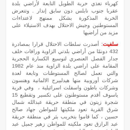
كهرباء تغذي خربة الطويل التابعة لأراضي بلدة
عقربا جنوب نابلس دون سابق إنذار . وتتعرض
الخربة المذكورة بشكل ممنهج لاعتداءات
المستوطنين وجيش الاحتلال بهدف الاستيلاء على
مزيد من أراضيها
سلفيت
: أصدرت سلطات الاحتلال قرارا بمصادرة
432 دونمًا من أراضي بلدتي الزاوية ورافات خلف
جدار الفصل العنصري لتوسيع الكسارة الحجرية
المقامة على اراضي بلدة الزاوية منذ عام 1982
والتي تعمل لصالح المستوطنات وتابعة لعدة
شركات أوروبية منها هيدلبيرج الالمانية وهنسون
وشركات باطون واسفلت اسرائيلية ، وفي قرية
ياسوف أقدم مستوطنون على تكسير وتقطيع 15
شجرة زيتون في منطقة حريقة عبدالله شمال
شرق القرية تعود ملكيتها للمواطن جهاد صالح
حسين ، كما قاموا بتخريب بئر في منطقة حريقة
عبد الرازق تعود ملكيته للمواطن زهير جميل عبد