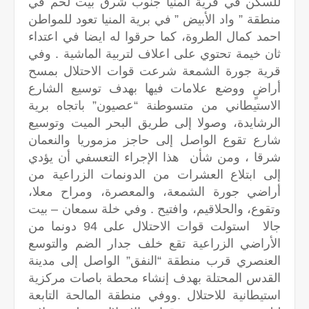
للسكن في قرية المنيا جنوب شرق بيت لحم في
منطقة ” واد الأبيض ” في برية المنيا تعود للمواطن
احمد كمال الطروة، كما حرقوا له ايضا في اعتداء
ثان خيمة تحتوي على اعلاف لتربية الماشية . وفي
قرية جورة الشمعة شرعت قوات الاحتلال بمسح
أراضٍ ووضع علامات فيها بهدف توسيع الشارع
الاستيطاني من متسوطنة “عصيون” باتجاه برية
الرشايدة، وصولا إلى طريق البحر الميت وتوسيع
شارع تقوع الواصل إلى حاجز مزموريا والنعمان
شرقا ، ومن شأن هذا الإجراء التعسفي أن يؤدي
إلى ابتلاع العشرات من الدونمات الزراعية من
أراضي جورة الشمعة، والمعصرة، ومراح معلا،
وتقوع، والحلاقيم، وافتيح . وفي خلة سمعان – بيت
جالا استولت قوات الاحتلال على 94 دونما من
الأراضي الزراعية تقع خلف جدار الضم والتوسع
العنصري قرب منطقة “النفق” الواصل إلى مدينة
القدس المحتلة بهدف إنشاء محطة باصات مركزية
استيطانية للاحتلال .ووفي منطقة المالحة التابعة