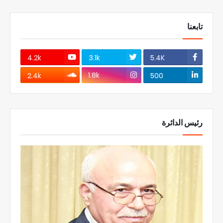
تابعنا
4.2k
3.1k
5.4K
1.8k
2.4k
500
رئيس الدائرة