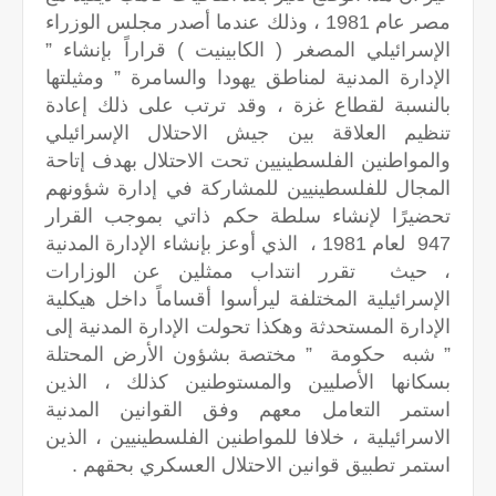
مصر عام 1981 ، وذلك عندما أصدر مجلس الوزراء
الإسرائيلي المصغر ( الكابينيت ) قراراً بإنشاء ”
الإدارة المدنية لمناطق يهودا والسامرة ” ومثيلتها
بالنسبة لقطاع غزة ، وقد ترتب على ذلك إعادة
تنظيم العلاقة بين جيش الاحتلال الإسرائيلي
والمواطنين الفلسطينيين تحت الاحتلال بهدف إتاحة
المجال للفلسطينيين للمشاركة في إدارة شؤونهم
تحضيرًا لإنشاء سلطة حكم ذاتي بموجب القرار
947 لعام 1981 ، الذي أوعز بإنشاء الإدارة المدنية
، حيث تقرر انتداب ممثلين عن الوزارات
الإسرائيلية المختلفة ليرأسوا أقساماً داخل هيكلية
الإدارة المستحدثة وهكذا تحولت الإدارة المدنية إلى
” شبه حكومة ” مختصة بشؤون الأرض المحتلة
بسكانها الأصليين والمستوطنين كذلك ، الذين
استمر التعامل معهم وفق القوانين المدنية
الاسرائيلية ، خلافا للمواطنين الفلسطينيين ، الذين
استمر تطبيق قوانين الاحتلال العسكري بحقهم .