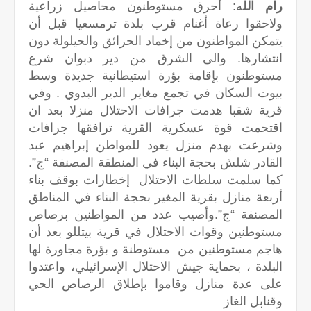
رام الل
ه: أحرق مستوطنون محاصيل زراعية
ولاحقوا رعاة أغنام قرب بلدة ترمسعيا قبل أن
يتمكن المواطنون من إخماد الحرائق والحيلولة دون
انتشارها. والى الشرق من دير دبوان شرع
مستوطنون بإقامة بؤرة استيطانية جديدة وسط
بيوت السكان في تجمع مغاير الدير البدوي . وفي
قرية شقبا هدمت جرافات الاحتلال منزلا بعد ان
اقتحمت قوة عسكرية القرية ترافقها جرافات
وشرعت بهدم منزل يعود للمواطن إبراهيم عبد
القادر شلش بحجة البناء في المنطقة المصنفة “ج”.
كما سلمت سلطات الاحتلال إخطارات بوقف بناء
أربعة منازل بقرية المغير بحجة البناء في المناطق
المصنفة “ج”.وأصيب عدد من المواطنين برصاص
مستوطنين وقوات الاحتلال في قرية بيتللو بعد أن
هاجم مستوطنين من مستوطنة و بؤرة مجاورة لها
البلدة ، بحماية جيش الاحتلال الإسرائيلي، واعتدوا
على عدة منازل وقاموا بإطلاق الرصاص الحي
وقنابل الغاز