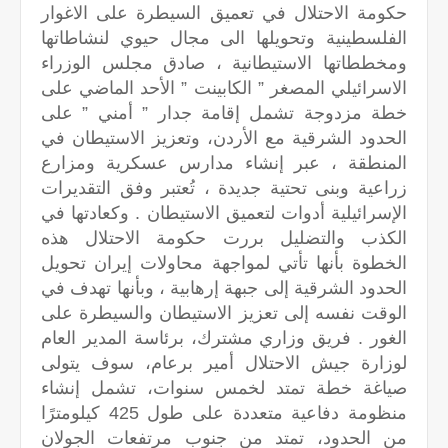
حكومة الاحتلال في تعميق السيطرة على الاغوار
الفلسطينية وتحويلها الى مجال حيوي لنشاطاتها
ومخططاتها الاستيطانية ، صادق مجلس الوزراء
الاسرائيلي المصغر ” الكابينت ” الأحد الماضي على
خطة مزدوجة تشمل إقامة جدار ” أمني ” على
الحدود الشرقية مع الأردن، وتعزيز الاستيطان في
المنطقة ، عبر إنشاء مدارس عسكرية ومزارع
زراعية وبنى تحتية جديدة ، تُعتبر وفق التقديرات
الإسرائيلية أدوات لتعميق الاستيطان . وكعادتها في
الكذب والتضليل بررت حكومة الاحتلال هذه
الخطوة بأنها تأتي لمواجهة محاولات إيران تحويل
الحدود الشرقية إلى جبهة إرهابية ، وبأنها تهدف في
الوقت نفسه إلى تعزيز الاستيطان والسيطرة على
الغور . فريق وزاري مشترك، برئاسة المدير العام
لوزارة جيش الاحتلال أمير برعام، سوف يتولى
صياغة خطة تمتد لخمس سنوات، تشمل إنشاء
منظومة دفاعية متعددة على طول 425 كيلومترًا
من الحدود، تمتد من جنوب مرتفعات الجولان