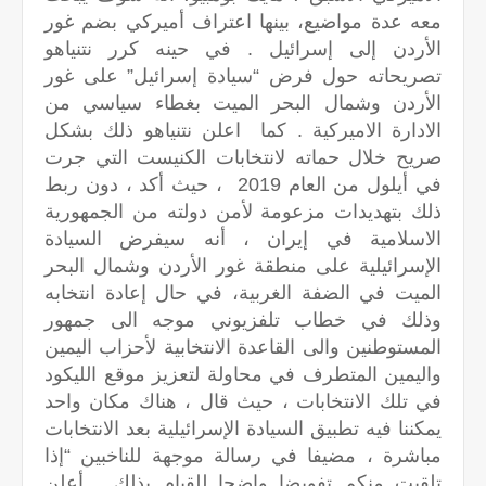
معه عدة مواضيع، بينها اعتراف أميركي بضم غور
الأردن إلى إسرائيل . في حينه كرر نتنياهو
تصريحاته حول فرض “سيادة إسرائيل” على غور
الأردن وشمال البحر الميت بغطاء سياسي من
الادارة الاميركية . كما اعلن نتنياهو ذلك بشكل
صريح خلال حماته لانتخابات الكنيست التي جرت
في أيلول من العام 2019 ، حيث أكد ، دون ربط
ذلك بتهديدات مزعومة لأمن دولته من الجمهورية
الاسلامية في إيران ، أنه سيفرض السيادة
الإسرائيلية على منطقة غور الأردن وشمال البحر
الميت في الضفة الغربية، في حال إعادة انتخابه
وذلك في خطاب تلفزيوني موجه الى جمهور
المستوطنين والى القاعدة الانتخابية لأحزاب اليمين
واليمين المتطرف في محاولة لتعزيز موقع الليكود
في تلك الانتخابات ، حيث قال ، هناك مكان واحد
يمكننا فيه تطبيق السيادة الإسرائيلية بعد الانتخابات
مباشرة ، مضيفا في رسالة موجهة للناخبين “إذا
تلقيت منكم تفويضا واضحا للقيام بذلك… أعلن