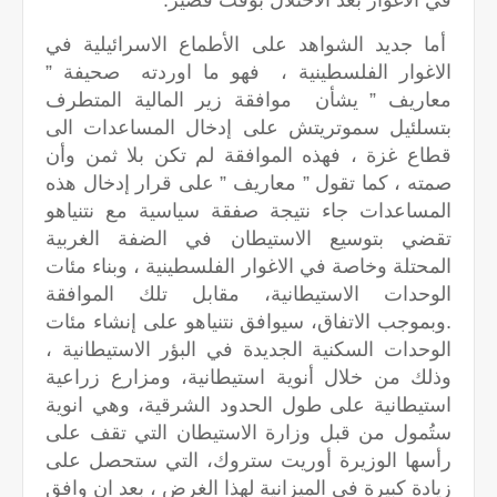
في الأغوار بعد الاحتلال بوقت قصير.
أما جديد الشواهد على الأطماع الاسرائيلية في
الاغوار الفلسطينية ، فهو ما اوردته صحيفة ”
معاريف ” يشأن موافقة زير المالية المتطرف
بتسلئيل سموتريتش على إدخال المساعدات الى
قطاع غزة ، فهذه الموافقة لم تكن بلا ثمن وأن
صمته ، كما تقول ” معاريف ” على قرار إدخال هذه
المساعدات جاء نتيجة صفقة سياسية مع نتنياهو
تقضي بتوسيع الاستيطان في الضفة الغربية
المحتلة وخاصة في الاغوار الفلسطينية ، وبناء مئات
الوحدات الاستيطانية، مقابل تلك الموافقة
.وبموجب الاتفاق، سيوافق نتنياهو على إنشاء مئات
الوحدات السكنية الجديدة في البؤر الاستيطانية ،
وذلك من خلال أنوية استيطانية، ومزارع زراعية
استيطانية على طول الحدود الشرقية، وهي انوية
ستُمول من قبل وزارة الاستيطان التي تقف على
رأسها الوزيرة أوريت ستروك، التي ستحصل على
زيادة كبيرة في الميزانية لهذا الغرض ، بعد ان وافق