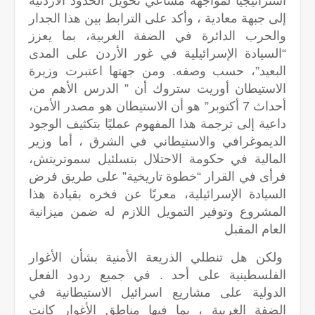
استراتيجيًا لمواجهة مساعي تحويل الحدود الأردنية
إلى جبهة معادية ، وأكد على الترابط بين هذا الجدار
والحرب الدائرة في الضفة الغربية، بما يعزز
“السيادة الإسرائيلية في غور الأردن على المدى
البعيد”، حسب وصفه. ومن جهتها اعتبرت وزيرة
الاستيطان أوريت ستروك أن ” الدرس الأهم من
أحداث 7 أكتوبر” هو أن الاستيطان هو مصدر الأمن،
داعية إلى ترجمة هذا المفهوم عمليًا بتكثيف الوجود
الديموغرافي والاستيطاني في الشرق ، أما وزير
المالية في حكومة الاحتلال بتسلئيل سموتريتش،
فرأى في القرار “خطوة تاريخية” على طريق فرض
السيادة الإسرائيلية، معربًا عن فخره بقيادة هذا
المشروع وتوفير التمويل اللازم له ضمن ميزانية
العام المقبل
ولكن هل تنطلي الذريعة الأمنية بشأن الأغوار
الفلسطينية على أحد . في جميع ردود الفعل
الدولية على مشاريع اسرائيل الاستيطانية في
الضفة الغربية ، بما فيها مناطق الأغوار كانت