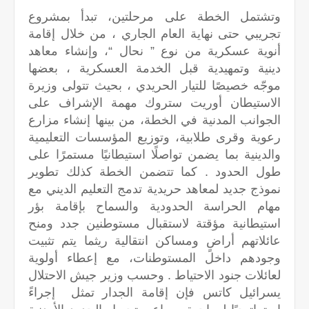
وتشتمل الخطة على مرحلتين، تبدأ بمشروع
تجريبي حتى نهاية العام الجاري ، من خلال إقامة
أنوية عسكرية من نوع ” نحال “، وإنشاء معاهد
دينية وتمهيدية قبل الخدمة العسكرية ، بعضها
موجّه خصيصًا للتيار الحريدي ، بحيث تتولى وزيرة
الاستيطان أوريت ستروك مهمة الإشراف على
الجوانب المدنية في الخطة، من بينها إنشاء مزارع
رعوية وقرى طلابية، وتوزيع المؤسسات التعليمية
والدينية بما يضمن تواصلًا استيطانيًا مستمرًا على
طول الحدود . كما تتضمن الخطة كذلك تطوير
نموذج جديد لمعاهد حريدية تدمج التعليم الديني مع
مهام الحراسة الحدودية والسماح بإقامة بؤر
استيطانية مؤقتة لاستقبال مستوطنين جدد ومنح
عائلاتهم أراضٍ ومساكن انتقالية ريثما يتم تثبيت
وجودهم داخل المستوطنات، مع إعطاء أولوية
لعائلات جنود الاحتياط . وحسب وزير جيش الاحتلال
يسرائيل كاتس فإن إقامة الجدار تمثل إجراءً