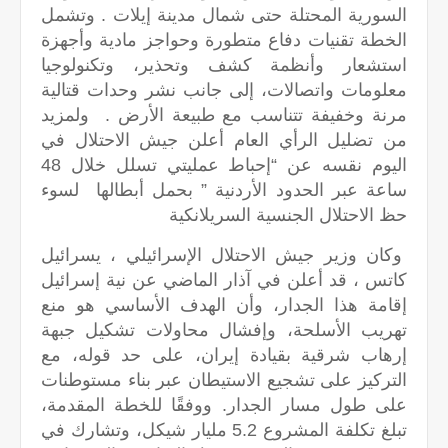
السورية المحتلة حتى شمال مدينة إيلات . وتشمل
الخطة تقنيات دفاع متطورة وحواجز مادية وأجهزة
استشعار وأنظمة كشف وتحذير، وتكنولوجيا
معلومات واتصالات، إلى جانب نشر وحدات قتالية
مرنة وخفيفة تتناسب مع طبيعة الأرض . ولمزيد
من تضليل الرأي العام أعلن جيش الاحتلال في
اليوم نقسه عن “إحباط عمليتي تسلل خلال 48
ساعة عبر الحدود الأردنية ” بحمل أبطالها لسوء
حظ الاحتلال الجنسية السريلانكية
وكان وزير جيش الاحتلال الإسرائيلي ، يسرائيل
كاتس ، قد أعلن في آذار الماضي عن نية إسرائيل
إقامة هذا الجدار، وأن الهدف الأساسي هو منع
تهريب الأسلحة، وإفشال محاولات تشكيل جبهة
إرهاب شرقية بقيادة إيران، على حد قوله، مع
التركيز على تشجيع الاستيطان عبر بناء مستوطنات
على طول مسار الجدار. ووفقًا للخطة المقدمة،
تبلغ تكلفة المشروع 5.2 مليار شيكل، وتشارك في