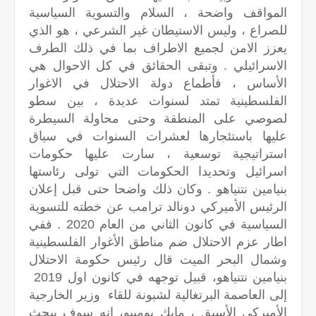
المواقف واضحة ، السلام والتسوية السياسية
للصراع ، وليس الاستيطان غير الشرعي ، هو الذي
يعزز الامن لجميع الاطراف بما في ذلك الطرف
الاسرائيلي . وتبقى الحقائق في كل الاحوال هي
الأساس ، فأطماع دولة الاحتلال في الاغوار
الفلسطينية تمتد لسنوات عديدة ، بين سطو
لصوصي على المنطقة وحتى محاولة السيطرة
عليها باستئجارها لعشرات السنوات في سياق
استراتيجية توسعية ، سارت عليها حكومات
اسرائيل وتحديدا الحكومات التي تولى رئاستها
بنيامين نتنياهو . وكان ذلك واضحا حتى قبل إعلان
الرئيس الأميركي دونالد ترامب عن خطته للتسوية
السياسية في كانون الثاني من العام 2020 . ففي
اطار عزم الاحتلال ضم مناطق الأغوار الفلسطينية
وشمال البحر الميت قال رئيس حكومة الاحتلال
بنيامين نتنياهو، قبيل توجهه في كانون اول 2019
إلى العاصمة البرتغالية لشبونة للقاء وزير الخارجية
الأميركي الأسبق ، مايك بومبيو، انه سوف يبحث