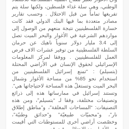
الوطني، وهي سلة غذاء فلسطين، ولكنها سلة يتم
تفريغها تماماً من قبل الاحتلال . وحسب تقارير
مصادر متعددة بما فيها البنك الدولي فقد كانت
خسارة الفلسطينيين نتيجة منعهم من الوصول إلى
مواردهم الشرعية في الأغوار والبحر الميت تصل
إلى 3.4 مليار دولار سنوياً ناهيك عن حرمان
السلطة الفلسطينية من توفير عشرات الاف فرص
العمل للفلسطينيين . ووفقا لمركز المعلومات
الإسرائيلي لحقوق الإنسان في الأراضي المحتلة
(بتسيلم) : “تمنع إسرائيل الفلسطينيين من
استخدام نحو 85% من مساحة الأغوار وشمال
البحر الميت وتستغلّ هذه المساحة لاحتياجاتها هي”.
وتستند إسرائيل في ممارساتها هذه إلى ذرائع
وتصنيفات مختلفة، وفقا لـ “بتسيلم”، ومن هذه
التصنيفات: “المساحات المغلقة”، و”مناطق إطلاق
نار”، و”محميّات طبيعيّة” و”حدائق وطنيّة”،
وخصّصت أراضي أخرى للمستوطنات التي أقيمت