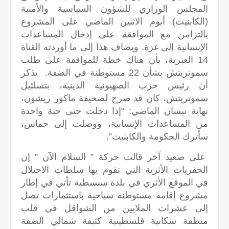
المجلس الوزاري للشؤون السياسية والأمنية
(الكابنيت) أيوم الاثنين الماضي على المشروع
بالتزامن مع الموافقة على إدخال المساعدات
الإنسانية إلى غزة. ويضاف هذا إلى ما أوردته القناة
14 العبرية، بأن هناك خطة للموافقة على طلب
سموتريتش بشأن 22 مستوطنة في الضفة. يذكر
أن رئيس حزب الصهيونية الدينية، بتسلئيل
سموتريتش، كان قد صرح لصحيفة ماكور ريشون،
نهاية نيسان الماضي: “إذا دخلت حتى حبة واحدة
من المساعدات الإنسانية، ووصلت إلى حماس،
سأترك الحكومة والكابنيت”.
على صعيد آخر قالت حركة ” السلام الآن ” إن
الحفريات الأثرية التي تقوم بها سلطات الاحتلال
في الموقع الأثري في بلدة سبسطية تأتي في إطار
مشروع إقامة مستوطنة سياحية باستثمارات تصل
إلى عشرات الملايين من الشواقل في قلب
منطقة سكانية فلسطينية كثيفة شمالي الضفة