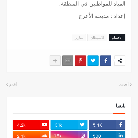
المياه للمواطنين في المنطقة.
إعداد : مديحه الأعرج
الاقسام
الاستيطان
تقارير
أحدث
أقدم
تابعنا
4.2k
3.1k
5.4K
1.8k
2.4k
500