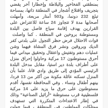
بمنطقتي الفخاخير والبلاطة وإخطارا آخر يقضي
بتجريف واقتلاع أشجار في المنطقة ذاتها، بمساحة
تبلغ 232 دونما، و503 أمتار مربعة، وأمهلت
أصحابها مدة لا تتجاوز 24 ساعة للاعتراض على
القرارين يهدف إقامة سياج فاصل بين البلدة
ومستوطنة بروخين في المنطقة . كما واصلت
قوات الاحتلال فرض حظر التجول على بلدتي كفر
الديك وبروقين ونشر فرق المشاة فيهما وشن
عمليات دهم وتفتيش واعتقال وتحقيق ميداني فيما
أحرق مستوطنون 17 مركبة وحاولوا إحراق منزل
على أطراف بلدة دير استيا، مقابل مدخل البلدة
الرئيسي المؤدي إلى طريق وادي قانا، علما بأن
المنزل تسكنه عائلة مكونة من أكثر من 13 فردا،
بينهم أطفال ونساء . وفي المحافظة نفسها، أقدم
مستوطنون على حرق ما يزيد على 14 مركبة
فلسطينية قرب مستوطنة “أرائيل الصناعية” وذلك
في إطار الاعتداءات المتكررة التي تستهدف
ممتلكات المواطنين في المنطقة ، فيما حولت