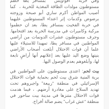
وفي خربة ” اقواويس ” بمسافر يطا حطم
مستوطنون مولدات الطاقة المغذية للخربة ، كما
أصيب المواطن أكرم ساري أبو صبحة وزوجته
برضوض وكدمات إثر اعتداء المستوطنين عليهما
في خربة الفخيت بمسافر يطا، بعد ان حطموا
مركبة وكاميرات في مدرسة الخربة بعد اقتحامها.
وجرف مستوطنون عشرات الدونمات من أراضي
المواطنين في مسافر يطا، تمهيدا للاستيلاء عليها
علما أن قوات الاحتلال أبلغت أصحاب الأراضي
بنيتها وضع اليد عليها بعد إعلانهم أنها أراضٍ تابعة
لها، وأبلغوهم بعدم الوصول اليها.
بيت لحم
: اعتدى مستوطنون على المواطنين في
برية المنية شرق بيت لحم بحماية قوات الاحتلال
الإسرائيلي في منطقة “ربيعة” واجبروهم تحت
تهديد السلاح على مغادرة أرضهم. ، فيما هدمت
قوات الاحتلال متنزها في مدينة بيت ساحور في
منطقة “عش غراب” يضم صالة أفراح.