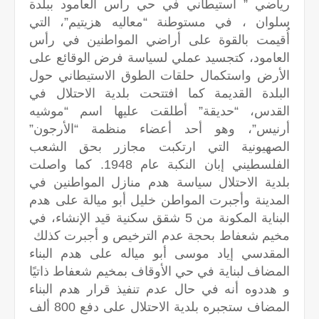
رياضي ” استيطاني في حي رأس العامود ببلدة
سلوان ، في مستوطنة “معاليه هزيتيم”، التي
أُقيمت بالقوة على أراضي المواطنين في رأس
العامود، كتجسيد عملي لسياسة فرض الوقائع على
الأرض واستكمال حلقات الطوق الاستيطاني حول
البلدة القديمة كما افتتحت بلدية الاحتلال في
القدس، “حديقة” أطلقت عليها اسم “موشيه
أرنيس”، وهو أحد أعضاء منظمة “الأرجون”
الصهيونية التي ارتكبت مجازر بحق الشعب
الفلسطيني إبان النكبة عام 1948. كما واصلت
بلدية الاحتلال سياسة هدم منازل المواطنين في
المدينة وأجبرت المواطن خليل أبو ميالة على هدم
البناية المكونة من 5 شقق سكنية قيد الإنشاء، في
مخيم شعفاط بحجة عدم الترخيص و أجبرت كذلك
المقدسي إياد موسى أبو مياله على هدم البناء
المضاف لبناية في حي الأوقاف بمخيم شعفاط ذاتيًا
و هددوه أنه في حال عدم تنفيذ قرار هدم البناء
المضاف ستجبره بلدية الاحتلال على دفع 800 ألف