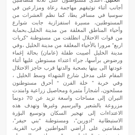
الخليل
: اعتدى مستوطنون على ثلاثة متضامنين
أجانب أثناء توثيقهم مهاجمة رعاة ومزارعين في
سوسيا في مسافر يطا، كما نظم العشرات من
المستوطنين، مسيرة استفزازية جابت شوارع
وأحياء المناطق المغلقة من مدينة الخليل.بحماية
من قوات الاحتلال انطلقت من مستوطنة “كريات
اربع” مرورا بالأحياء المغلقة من مدينة الخليل ،وفي
مدينة الخليل أصيبت طفلة (عامان) بحالة إغماء
ورضوض برأسها، جراء اعتداء مستوطن عليها أثناء
عودتها الى بيتها بصحبة والدتها قرب حاجز الاحتلال
المقام على مدخل شارع الشهداء وسط الخليل ،
وفي خربة ” خلة الفرن “ أحرق مستوطنون
مسلحون، أشجاراً مثمرة ومحاصيل زراعية وامتدت
النيران إلى مساحات واسعة تزيد عن 70 دونماً
مزروعة بالشعير والبرسيم وغيرها وتهدف هذه
الاعتداءات إلى تهجير السكان وتوسيع البؤرة
الاستيطانية “ادورين”، ومستوطنة “بني حيفر”،
المقامتين على أراضي المواطنين قرب القرية.