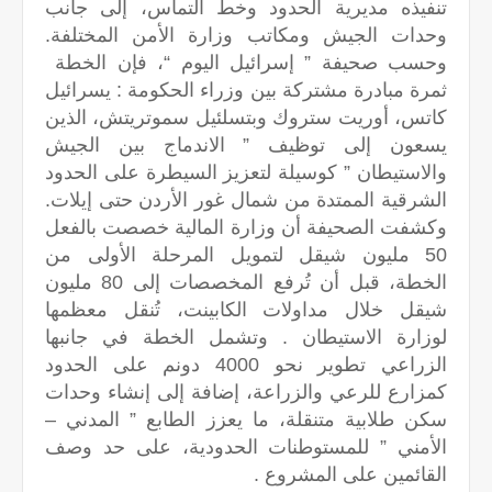
تنفيذه مديرية الحدود وخط التماس، إلى جانب
وحدات الجيش ومكاتب وزارة الأمن المختلفة.
وحسب صحيفة ” إسرائيل اليوم “، فإن الخطة
ثمرة مبادرة مشتركة بين وزراء الحكومة : يسرائيل
كاتس، أوريت ستروك وبتسلئيل سموتريتش، الذين
يسعون إلى توظيف ” الاندماج بين الجيش
والاستيطان ” كوسيلة لتعزيز السيطرة على الحدود
الشرقية الممتدة من شمال غور الأردن حتى إيلات.
وكشفت الصحيفة أن وزارة المالية خصصت بالفعل
50 مليون شيقل لتمويل المرحلة الأولى من
الخطة، قبل أن تُرفع المخصصات إلى 80 مليون
شيقل خلال مداولات الكابينت، تُنقل معظمها
لوزارة الاستيطان . وتشمل الخطة في جانبها
الزراعي تطوير نحو 4000 دونم على الحدود
كمزارع للرعي والزراعة، إضافة إلى إنشاء وحدات
سكن طلابية متنقلة، ما يعزز الطابع ” المدني –
الأمني ” للمستوطنات الحدودية، على حد وصف
القائمين على المشروع .