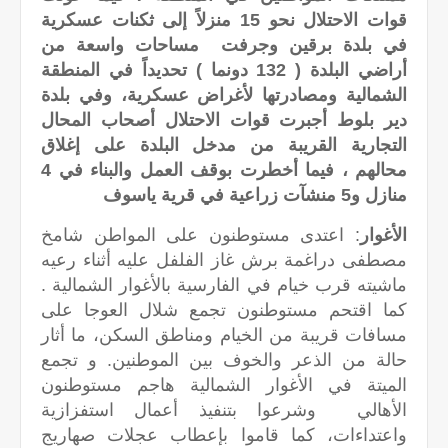
قوات الاحتلال نحو 15 منزلاً إلى ثكنات عسكرية
في بلدة برقين وجرفت مساحات واسعة من
أراضي البلدة ( 132 دونما ) تحديداً في المنطقة
الشمالية ومصادرتها لأغراض عسكرية، وفي بلدة
دير بلوط أجبرت قوات الاحتلال أصحاب المحال
التجارية القريبة من مدخل البلدة على إغلاق
محالهم ، فيما أخطرت بوقف العمل والبناء في 4
منازل و5 منشآت زراعية في قرية ياسوف
الأغوار
: اعتدى مستوطنون على المواطن شامخ
مصطفى دراغمة برش غاز الفلفل عليه أثناء رعيه
ماشيته قرب خيام في الفارسية بالأغوار الشمالية .
كما اقتحم مستوطنون تجمع شلال العوجا على
مسافات قريبة من الخيام ومناطق السكن، ما أثار
حالة من الذعر والخوف بين الموطنين. و تجمع
الميتة في الأغوار الشمالية هاجم مستوطنون
الأهالي وشرعوا بتنفيذ أعمال استفزازية
واعتداءات، كما قاموا بإعطاب عجلات صهاريج