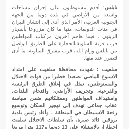
نابلس
: أقدم مستوطنون على إحراق مساحات
واسعة من الأراضي في بلدة دوما من الجهة
الجنوبية الغربية، الأمر الذي أدى إلى انتشار النيران
في مئات الدونمات، منها ما كان مزروعا بأشجار
الزيتون . فيما هاجم آخرون مركبات المواطنين
قرب قرية الساويةبالحجارة على الطريق الواصل
بين نابلس ورام الله، قرب مفترق الساوية، ما أدى
لتضرر عدد منها.
سلفيت : شهدت محافظة سلفيت على امتداد
الاسبوع الماضي تصعيدا خطيرا من قوات الاحتلال
والمستوطنين، تمثل في إغلاق الطرق الرئيسة
والفرعية، وتجريف الأراضي، واقتحام البلدات،
واستهداف المواطنين وممتلكاتهم ضمن سياسة
عقاب جماعي تهدف إلى تهجير السكان وتوسيع
رقعة الاستيطان في المنطقة ، وأفاد رئيس بلدية
بروقين فائد صبرة، بأن سلطات الاحتلال سلمت
إخطارا، بالاستيلاء على 13 دونما و117 مترا مربعا