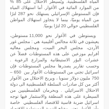
المياه الفلسطينية. ويُسيطر الاحتلال على 85 %
من الموارد المائية في الأغوار. أما استهلاك المياه
فإن المستوطن الإسرائيلي يستهلك نحو 287 لترًا
من المياه يوميًا، بينما لا يتجاوز استهلاك المواطن
الفلسطيني حوالي 20 لترًا يوميًا.
ويستوطن في الأغوار نحو 11,000 مستوطن،
يعيشون في ثلاثة مجالس أقليمية هي : مجلس غور
الأردن، مجلس البحر الميت، ومجلس معاليه
أفرايم موزعين على هذه المستوطنات فضلاً عن
عشرات البؤر الاستيطانية والمزارع الرعوية .
وحسب تقارير يصدرها مجلس المستوطنات فإن
اسرائيل تجني من المستوطنات الأغوار بين 650 –
750 مليون دولار سنويا ، ويربح الاحتلال من الأغوار
أكثر من كل صادرات السلطة الفلسطينية الى دولة
الاحتلال الاسرائيلي . وبحرمان الفلسطينيين من
السيطرة على هذه المنطقة والاستثمار فيها توجه
اسرائيل ضربة قاسية للاقتصاد الفلسطيني خاصة
وأن الأغوار تعتبر مفتاح التنمية المستدامة للاقتصاد