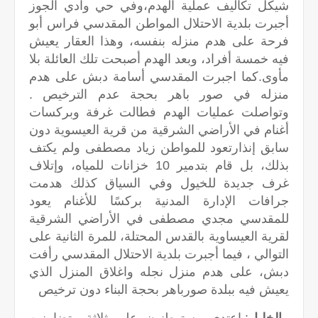
شيكل تكاليف عملية الهدم،وفي حي وادي الجوز
أجبرت بلدية الاحتلال المواطن المقدسي فراس أبو
فرحة على هدم منزله بنفسه، وهذا العقار يعيش
فيه خمسة أفراد، وبعد الهدم أصبحت تلك العائلة بلا
مأوى.كما اجبرت المقدسي أسامة دبش على هدم
منزله في صور باهر بحجة عدم الترخيص .
وتواصلت عمليات الهدم فطالت غرفة وبركسات
أغنام في الأراضي الشرقية من قرية العيسوية دون
سابق إنذارتعود للمواطن زياد مصطفى ولم يكتف
بذلك، بل قام بتدمير 10 خزانات للمياه، وإتلاف
غرف جديدة للخيول وفي السياق كذلك هدمت
جرافات الإدارة المدنية بركسًا للأغنام يعود
للمقدسي مجدي مصطفى في الأراضي الشرقية
لقرية العيساوية بالقدس المحتلة، للمرة الثانية على
التوالي ، فيما أجبرت بلدية الاحتلال المقدسي رأفت
دبش، على هدم منزل نجله واغلاق المنزل الذي
يعيش فيه ببلدة صورباهر بحجة البناء دون ترخيص