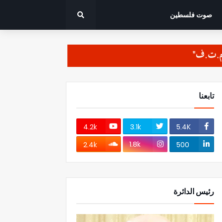
صوت فلسطين
تابعنا
4.2k
3.1k
5.4K
1.8k
2.4k
500
رئيس الدائرة