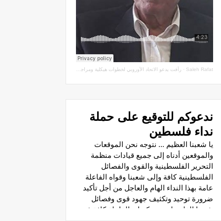
Saleh Rafat
·
رأفت يدعو الاتحاد الأوروبي لخطوات هيكلية ومراجعة اتفاقيات الشراكة مع سلطة الاحتلال