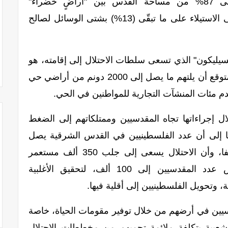
لقدس
بين "أراضٍ خضراء"
ومستعمرات وغيرها، وتواصل العمل على الاستيلاء على ما تبقّى (13%) بشتى الوسائل لصالح
يليكون" الذي تسعى سلطات الاحتلال إلى إقامته، هو
عبارة عن شارع بعرض 20 مترا، ومن المتوقع أن يلتهم ما يصل إلى 2000 دونم من أراضي حي
م مئات المنشآت التجارية للمواطنين في الحي.
 إجراءاتها تجاه المقدسيين وممتلكاتهم إلى الضغط
ا إلى أن عدد الفلسطينيين في القدس الشرقية يصل
إلى 320 ألفا والمستعمرين إلى 220 ألفا، وأن الاحتلال يسعى إلى جلب 350 ألف مستعمر
للقدس الشرقية، بالإضافة إلى تخفيض عدد المقدسيين إلى 100 ألف، لتحقيق الأغلبية
ة، وتحويل الفلسطينيين إلى أقلية فيها.
سيين في أرضهم من خلال توفير مقومات الحياة، خاصة
شعبية بتكلفة ملائمة تحميهم من مخططات الاحتلال