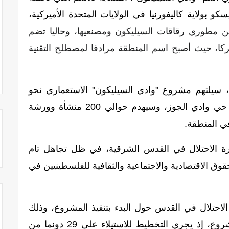
 بولاية كاليفورنيا في الولايات المتحدة الأميركية،
ن مطوري رقاقات السيليكون ومصنعيها، وحاليا تضم
يركا، حيث أصبح اسم المنطقة مرادفا لمصطلح التقنية
سيلتهم مشروع "وادي السيليكون" الاستعماري نحو
ألفي دونم من أراضي الفلسطينيين في حي وادي الجوز، وسيهدم حوالي 200 منشأة وورشة
 المنطقة.
ة الاحتلال في القدس الشرقية، في ظل تجاهل تام
وق الاقتصادية والاجتماعية والثقافية للفلسطينيين في
الاحتلال في القدس حول البدء بتنفيذ المشروع، وذلك
بعد عام من الموافقة على مخطط المشروع، إذ يجري التخطيط للاستيلاء على 29 دونما من