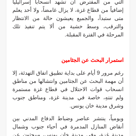
التي من المفترض أن تشهد انسحاباً إسرائيلياً
إضافياً من قطاع غزة، لا يزال غامضاً، ولا أحد يعلم
متى ستبدأ، والجميع يعيشون حالة من الانتظار
والترقب، وسط خشية من ألا يتم تنفيذ تلك
المرحلة في الفترة المقبلة.
استمرار البحث عن الجثامين
رغم مرور 9 أيام على بداية تطبيق اتفاق التهدئة، إلا
أن مهمة البحث عن الجثامين وانتشالها من مناطق
انسحاب قوات الاحتلال في قطاع غزة مستمرة
ولم تنتهِ، خاصة في مدينة غزة، ومناطق جنوب
وشرق مدينة خان يونس.
ويومياً، ينتشر عناصر وضباط الدفاع المدني بين
أنقاض المنازل المدمرة في أحياء جنوب وشمال
مدينة غزة، وفي مدينة خان يونس، ويبحثون عن