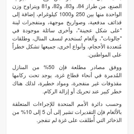
الصنع، من طراز 84، و83، و82، و81 ويتراوح وزن
الواحدة منها بين 250 و1000 كيلوغرام، إضافة إلى
قذائف مدفعية، وصواريخ موجهة، ومتفجرات لينة
"على شكل عجينة"، وأخرى سائلة موجودة في
"جالونات"، وألغام تُستخدم لنسف المنال، وطلقات
مُتعددة الأحجام، وأنواع أخرى، جميعها تشكل خطراً
على المواطنين.
ووفق مصادر مطلعة فإن 50% من المنازل
المُدمرة في أنحاء قطاع غزة، يوجد تحت ركامها
مقذوفات غير منفجرة، ومواد خطيرة، لذلك هناك
خطر كبير عند تحريك أو إزالة الركام.
وحسب دائرة الأمم المتحدة للإجراءات المتعلقة
بالألغام فإن التقديرات تشير إلى أن 5 إلى 10% من
الذخائر التي أُطلقت على غزة لم تنفجر.