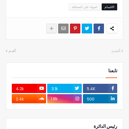
الاقسام
اضواء على الصحافة
أحدث
أقدم
تابعنا
4.2k
3.1k
5.4K
1.8k
2.4k
500
رئيس الدائرة