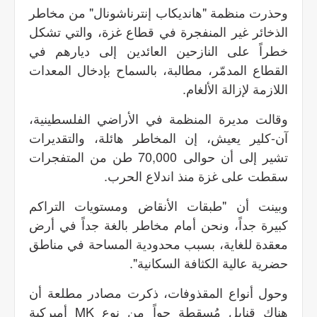
وحذرت منظمة "هانديكاب إنترناشونال" من مخاطر
الذخائر غير المنفجرة في قطاع غزة، والتي تشكل
خطراً على النازحين العائدين إلى ديارهم في
القطاع المدمّر، مطالبة، بالسماح بإدخال المعدات
اللازمة لإزالة الألغام.
وقالت مديرة المنظمة في الأراضي الفلسطينية،
آن-كلير يعيش، إن المخاطر هائلة، والتقديرات
تشير إلى أن حوالى 70,000 طن من المتفجرات
سقطت على غزة منذ اندلاع الحرب.
وبينت أن "طبقات الأنقاض ومستويات التراكم
كبيرة جداً، ونحن أمام مخاطر بالغة جداً في أرض
معقدة للغاية، بسبب محدودية المساحة في مناطق
حضرية عالية الكثافة السكانية".
وحول أنواع المقذوفات، ذكرت مصادر مطلعة أن
هناك قنابل مُسقطة جواً من نوع MK أميركية