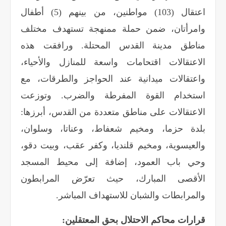
اعتقال (103) مواطنين، من بينهم (5) أطفال
وامرأتان، ضمن حملة ممنهجة تستهدف مختلف
مناطق مدينة القدس المحتلة. ورافقت هذه
الاعتقالات اقتحامات واسعة للمنازل والأحياء،
واعتقالات ميدانية عند الحواجز والطرقات، مع
استخدام القوة المفرطة والضرب. وتوزعت
الاعتقالات على مناطق متعددة من القدس، أبرزها:
بلدة حزما، ومخيم شعفاط، وعناتا، وسلوان،
والعيسوية، ومخيم قلنديا، وكفر عقب، وبيت دقو،
وحي باب العمود، إضافة إلى محيط المسجد
الأقصى المبارك، حيث تعرّض المرابطون
والمرابطات والشبان للاستهداف المباشر
.
قرارات محاكم الاحتلال بحق المعتقلين
: