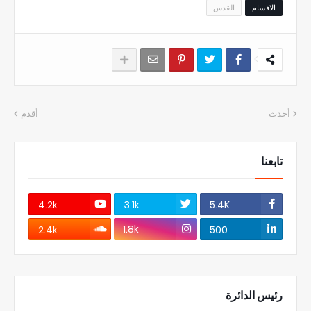
الاقسام
القدس
أحدث
أقدم
تابعنا
4.2k
3.1k
5.4K
1.8k
2.4k
500
رئيس الدائرة