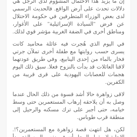
إن ما يزيد هذا الاحتمال المشؤوم لدى الرجل هي
دلالات تحدث على أرض الواقع. فالحديث الرسمي
لدى بعض الوزراء المتطرفين في حكومة الاحتلال
عن فرض "السيادة الإسرائيلية" على الأغوار،
ومناطق أخرى في الضفة الغربية مؤشر قوي لذلك.
في اليوم الذي هُجرت فيه عائلة محاميد كانت
يسرى حسب روايتها مع طفلة أخرى تملآن جرتي
فخار بالماء من إحدى الينابيع، وفي طريق عودتهما
لاقتا العائلات قد بدأت بالنزوح فعلا. سبق ذلك اليوم
هجمات للعصابات اليهودية على قرى قريبة من
الكفرين.
لاقى زواهرة حالا أشد قسوة من ذلك الحال عندما
وصل به أن يلاحقه إرهاب المستعمرين حتى وسط
خيامه، حتى أجبر على ترك مسكنه والرحيل إلى
منطقة قرب طوباس.
لكن، هل انتهت قصة زواهرة مع المستعمرين؟!.
الإجابة لا. يقول الرجل أنه في نفس اليوم الذي بدأ