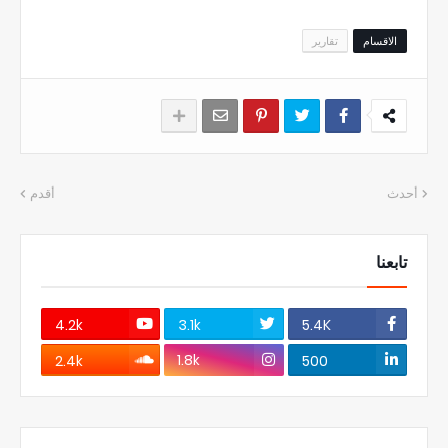
الاقسام
تقارير
أحدث
أقدم
تابعنا
4.2k
3.1k
5.4K
1.8k
2.4k
500