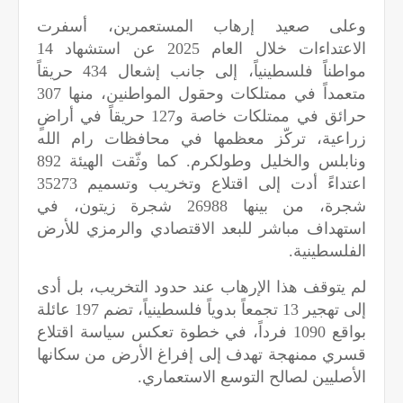
وعلى صعيد إرهاب المستعمرين، أسفرت
الاعتداءات خلال العام 2025 عن استشهاد 14
مواطناً فلسطينياً، إلى جانب إشعال 434 حريقاً
متعمداً في ممتلكات وحقول المواطنين، منها 307
حرائق في ممتلكات خاصة و127 حريقاً في أراضٍ
زراعية، تركّز معظمها في محافظات رام الله
ونابلس والخليل وطولكرم. كما وثّقت الهيئة 892
اعتداءً أدت إلى اقتلاع وتخريب وتسميم 35273
شجرة، من بينها 26988 شجرة زيتون، في
استهداف مباشر للبعد الاقتصادي والرمزي للأرض
الفلسطينية.
لم يتوقف هذا الإرهاب عند حدود التخريب، بل أدى
إلى تهجير 13 تجمعاً بدوياً فلسطينياً، تضم 197 عائلة
بواقع 1090 فرداً، في خطوة تعكس سياسة اقتلاع
قسري ممنهجة تهدف إلى إفراغ الأرض من سكانها
الأصليين لصالح التوسع الاستعماري.