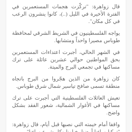
قال زواهرة: "تركّزت هجمات المستعمرين في
الفترة الأخيرة في الليل (..)، كانوا ينشرون الرعب
في كل مكان".
يواجه الفلسطينيون في الشريط الشرقي لمحافظة
طوباس مصيرا واحداً ومتشابها.
في الشهر الحالي، أجبرت اعتداءات المستعمرين
بحق المواطنين حوالي عشرين عائلة على ترك
مساكنها في تجمعي البرج والميتة.
كان زواهرة من الذين هجّروا من البرج باتجاه
منطقة تسمى صافح تياسير شمال شرق طوباس.
تعيش العائلات الفلسطينية التي أجبرت على ترك
مساكنها في الأغوار الشمالية، شعور الفقد بشكل
واضح.
واقفا أمام خيمته التي نصبها قبل أيام، قال زواهرة:
"تركنا وراءنا أرضنا، خيامنا وكل شيء وراءنا".