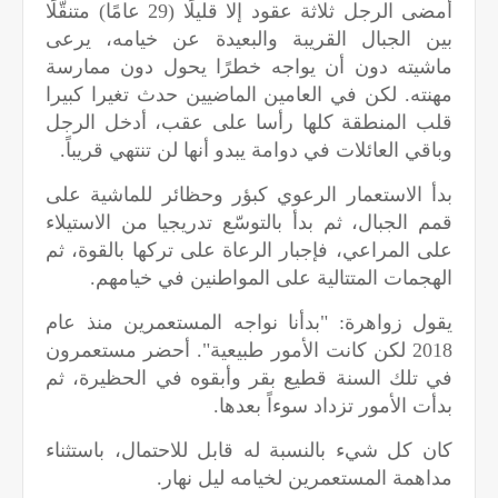
أمضى الرجل ثلاثة عقود إلا قليلًا (29 عامًا) متنقّلًا
بين الجبال القريبة والبعيدة عن خيامه، يرعى
ماشيته دون أن يواجه خطرًا يحول دون ممارسة
مهنته. لكن في العامين الماضيين حدث تغيرا كبيرا
قلب المنطقة كلها رأسا على عقب، أدخل الرجل
وباقي العائلات في دوامة يبدو أنها لن تنتهي قريباً.
بدأ الاستعمار الرعوي كبؤر وحظائر للماشية على
قمم الجبال، ثم بدأ بالتوسّع تدريجيا من الاستيلاء
على المراعي، فإجبار الرعاة على تركها بالقوة، ثم
الهجمات المتتالية على المواطنين في خيامهم.
يقول زواهرة: "بدأنا نواجه المستعمرين منذ عام
2018 لكن كانت الأمور طبيعية". أحضر مستعمرون
في تلك السنة قطيع بقر وأبقوه في الحظيرة، ثم
بدأت الأمور تزداد سوءاً بعدها.
كان كل شيء بالنسبة له قابل للاحتمال، باستثناء
مداهمة المستعمرين لخيامه ليل نهار.