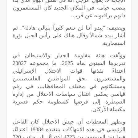
بنصب خيامه في المكان الجديد كان المستعمرون
ذاتهم يراقبونه عن قرب.
ويضيف: "يبدو أننا لن ننعم كثيراً بليالي هادئة". ثم
أشار بيده شمالاً وقال هناك على رأس الجبل بؤرة
استعمارية.
ووثّقت هيئة مقاومة الجدار والاستيطان في
تقريرها السنوي لعام 2025، ما مجموعه 23827
اعتداءً نفذتها قوات الاحتلال الإسرائيلي
والمستعمرون بحق المواطنين الفلسطينيين
وممتلكاتهم في مختلف المحافظات، في رقم
قياسي يعكس انتقال سياسات الاحتلال من إدارة
السيطرة إلى فرضها كمنظومة حكم قسرية
مكتملة الأركان.
وتظهر المعطيات أن جيش الاحتلال كان الفاعل
الرئيسي في هذه الانتهاكات بتنفيذه 18384 اعتداءً،
فيما نفذ المستعمرون 4723 اعتداءً، إلى جانب 720