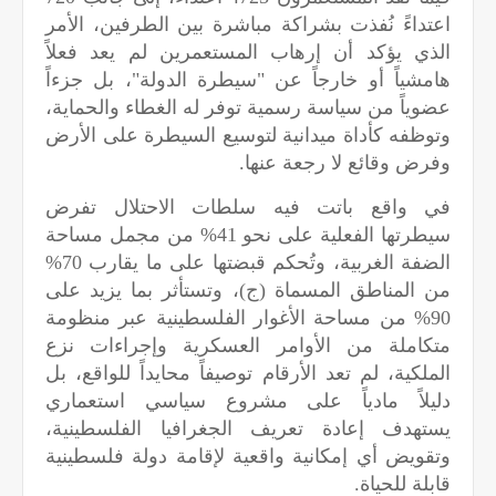
اعتداءً نُفذت بشراكة مباشرة بين الطرفين، الأمر
الذي يؤكد أن إرهاب المستعمرين لم يعد فعلاً
هامشياً أو خارجاً عن "سيطرة الدولة"، بل جزءاً
عضوياً من سياسة رسمية توفر له الغطاء والحماية،
وتوظفه كأداة ميدانية لتوسيع السيطرة على الأرض
وفرض وقائع لا رجعة عنها.
في واقع باتت فيه سلطات الاحتلال تفرض
سيطرتها الفعلية على نحو 41% من مجمل مساحة
الضفة الغربية، وتُحكم قبضتها على ما يقارب 70%
من المناطق المسماة (ج)، وتستأثر بما يزيد على
90% من مساحة الأغوار الفلسطينية عبر منظومة
متكاملة من الأوامر العسكرية وإجراءات نزع
الملكية، لم تعد الأرقام توصيفاً محايداً للواقع، بل
دليلاً مادياً على مشروع سياسي استعماري
يستهدف إعادة تعريف الجغرافيا الفلسطينية،
وتقويض أي إمكانية واقعية لإقامة دولة فلسطينية
قابلة للحياة.