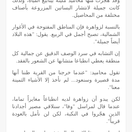
وقد هجّرت منها محاميد مليئة بينابيع المياه، ولذلك
كانت جميلة لانتشار البساتين المزروعة بأصناف
مختلفة من المحاصيل.
بالنسبة لزواهرة فإن المناطق المفتوحة في الأغوار
الشمالية، تصبح أجمل في الربيع. يقول: "هذه البلاد
أيضاً جميلة".
إن التشابه في سرد الوصف الدقيق عن جمالية كل
منطقة يعطي انطباعا متشابها عن الشعور بالفقد.
تقول محاميد: "عندما خرجنا من القرية ظننا أنها
مدة قصيرة وسنعود... لم نأخذ إلا الأشياء الثمينة
معنا".
لكن يبدو أن زواهرة لديه انطباعاً مغايراً تماما،
عندما قال لمراسل "وفا"، سنلاقي مصير أجدادنا
الذين هجّروا في النكبة، لكن لن نأمل بالعودة
قريباً".