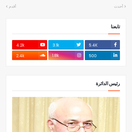
أحدث
أقدم
تابعنا
4.2k
3.1k
5.4K
1.8k
2.4k
500
رئيس الدائرة