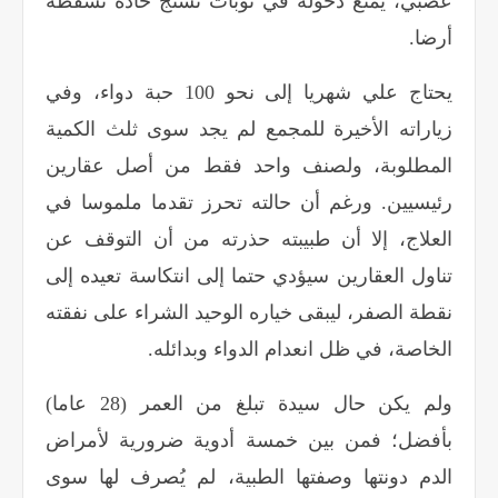
عصبي، يمنع دخوله في نوبات تشنج حادة تسقطه
أرضا
.
يحتاج علي شهريا إلى نحو 100 حبة دواء، وفي
زياراته الأخيرة للمجمع لم يجد سوى ثلث الكمية
المطلوبة، ولصنف واحد فقط من أصل عقارين
رئيسيين. ورغم أن حالته تحرز تقدما ملموسا في
العلاج، إلا أن طبيبته حذرته من أن التوقف عن
تناول العقارين سيؤدي حتما إلى انتكاسة تعيده إلى
نقطة الصفر، ليبقى خياره الوحيد الشراء على نفقته
الخاصة، في ظل انعدام الدواء وبدائله
.
ولم يكن حال سيدة تبلغ من العمر (28 عاما)
بأفضل؛ فمن بين خمسة أدوية ضرورية لأمراض
الدم دونتها وصفتها الطبية، لم يُصرف لها سوى