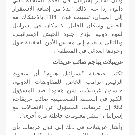
وقال سفير إسرائيل في الأمم المتحدة داني
دانون ردا على ذلك: "بدلا من إضافة الاستقرار
إلى الميدان، تسببت قوة
TIPH
بالاحتكاك مع
الجيش وسكان الخليل. لا مكان في إسرائيل
لقوة دولية تؤذي جنود الجيش الإسرائيلي،
وبالتالي سنقدم إلى مجلس الأمن الحقيقة حول
وجودها العدائي في المنطقة".
غرينبلات يهاجم صائب عريقات
تكتب صحيفة "يسرائيل هيوم" أن مبعوث
الرئيس ترامب الخاص للمفاوضات الدولية،
جيسون غرينبلات، شن هجوما ضد المسؤول
الكبير في السلطة الفلسطينية صائب عريقات،
قائلا إن عريقات، المسؤول عن الاتصالات مع
إسرائيل، "ينشر معلومات خاطئة مرة أخرى".
وأشار غرينبلات في ذلك إلى قول عريقات بأن