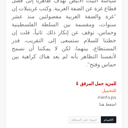
سياسة البيت الأبيض تهدف ظاهريًا إلى فصل
قطاع غزة عن الضفة الغربية. وكتب غرينبلات إن
"غزة والضفة الغربية مفصولتين منذ عشر
سنوات، ومقسمة بين السلطة الفلسطينية
وحماس، توقف عن إنكار ذلك. ثانياً، قلت إن
خطتنا للسلام ستسعى إلى التقريب، قدر
المستطاع، بينهما، لكن لا يمكننا أن نسمح
لأنفسنا التظاهر بأنه لم يعد هناك كراهية بين
حماس وفتح".
للمزيد حمل المرفق
⇓
للتحميل
minfo.ps
اضغط هنا
الاقسام
اضواء على الصحافة