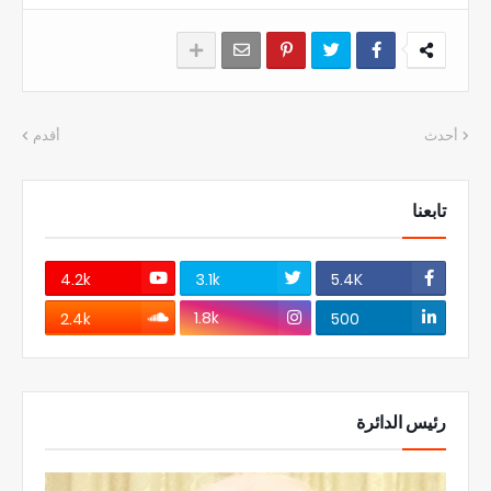
أحدث
أقدم
تابعنا
4.2k
3.1k
5.4K
1.8k
2.4k
500
رئيس الدائرة