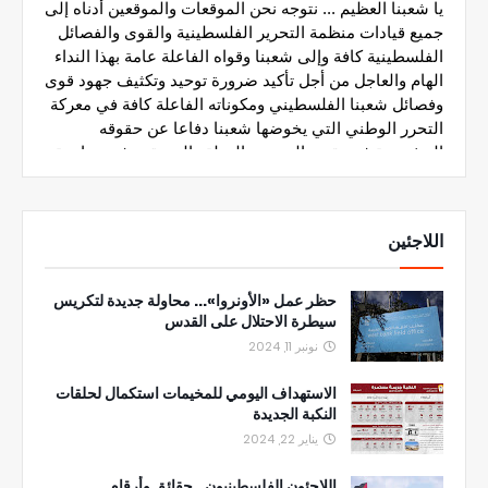
اللاجئين
حظر عمل «الأونروا»... محاولة جديدة لتكريس
سيطرة الاحتلال على القدس
نونبر 11, 2024
الاستهداف اليومي للمخيمات استكمال لحلقات
النكبة الجديدة
يناير 22, 2024
اللاجئون الفلسطينيون.. حقائق وأرقام