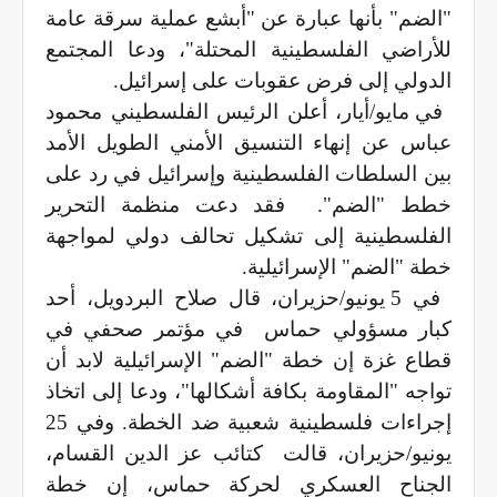
"الضم" بأنها عبارة عن "أبشع عملية سرقة عامة
للأراضي الفلسطينية المحتلة"، ودعا المجتمع
الدولي إلى فرض عقوبات على إسرائيل.
في مايو/أيار، أعلن الرئيس الفلسطيني محمود
عباس عن إنهاء التنسيق الأمني الطويل الأمد
بين السلطات الفلسطينية وإسرائيل في رد على
خطط "الضم".
فقد دعت منظمة التحرير
الفلسطينية إلى تشكيل تحالف دولي لمواجهة
خطة "الضم" الإسرائيلية.
في 5 يونيو/حزيران، قال صلاح البردويل، أحد
كبار مسؤولي حماس
في مؤتمر صحفي في
قطاع غزة إن خطة "الضم" الإسرائيلية لابد أن
تواجه "المقاومة بكافة أشكالها"، ودعا إلى اتخاذ
إجراءات فلسطينية شعبية ضد الخطة. وفي 25
يونيو/حزيران، قالت
كتائب عز الدين القسام،
الجناح العسكري لحركة حماس، إن خطة