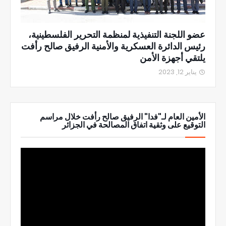
عضو اللجنة التنفيذية لمنظمة التحرير الفلسطينية،
رئيس الدائرة العسكرية والأمنية الرفيق صالح رأفت
يلتقي أجهزة الأمن
يناير 12, 2023
الأمين العام لـ"فدا" الرفيق صالح رأفت خلال مراسم
التوقيع على وثقية اتفاق المصالحة في الجزائر