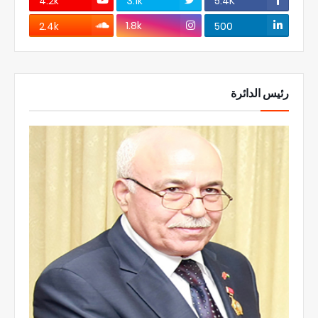
4.2k
3.1k
5.4K
1.8k
2.4k
500
رئيس الدائرة