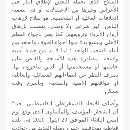
السلاح الذي يحمله البعض لإطلاق النار في
الأعراس وغيرها من الاحتفالات أو في تصفية
الخلافات العائلية أو الشخصية، هو سلاح لإرهاب
الناس، غير شرعي ولا وطني، يتسبب بإزهاق
أرواح الأبرياء وترويعهم، كما يضر بأجواء السلم
الأهلي ويشيع بدلا منها أجواء الخوف والحقد بين
أبناء الشعب الواحد ؛ لذا لا بد من حملة أمنية
واسعة لمصادرة هذه الأسلحة والقبض على
حامليها أو مستخدميها أو الذين يتاجرون بها،
بصرف النظر عن انتماءاتهم الفصائلية والعائلية
أو مواقعهم الأمنية والمدنية، وبأسرع وقت
ممكن.
وأضاف الاتحاد الديمقراطي الفلسطيني "فدا"
أن الشجار المؤسف والمأساوي الذي وقع يوم
أمس الثلاثاء الموافق
29
أيلول
2020
في بلدة
قباطية بمحافظة جنين، ومثله العديد من حوادث