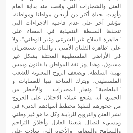
القتل والشجارات التي وقعت منذ بداية العام
وأودت بحياة أكثر من أربعين مواطنا ومواطنة،
مؤشر آخر على عدم فاعلية الاجراءات التي
تتخذها السلطة التنفيذية في القضاء على
"ظاهرة السلاح غير الشرعي وغير الوطني"، ولا
على "ظاهرة الفلتان الأمني"، واللتان تستشريان
في الأراضي الفلسطينية المحتلة بشكل غير
مسبوق، وهذا يهز ثقة المواطن بالقانون ويمس
بهيبة السلطة، ويضعف الروح المعنوية للشعب
الفلسطيني، ويترك الساحة نهبا للعصابات و
"البلطجية" وتجار المخدرات، والأخطر من
الجميع، أنه يشجع عملاء الاحتلال على الخروج
من جحورهم لتنفيذ مخطط أسيادهم الدنيء في
نشر الفتن والترويج للرذيلة وكل ما هو غير وطني
ومسيء لنضال شعبنا العادل وأخلاق التراحم
والتسامح والتضامن والأخوة التي سادت على