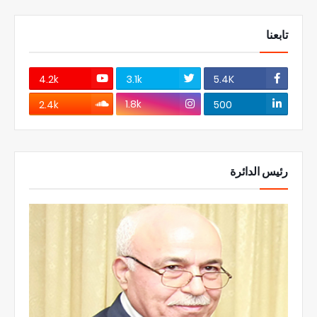
تابعنا
4.2k
3.1k
5.4K
1.8k
2.4k
500
رئيس الدائرة