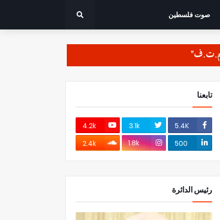
صوت فلسطين
تابعنا
4.2k
3.1k
5.4K
1.8k
2.4k
500
رئيس الدائرة