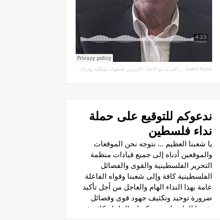
Saleh Rafat
·
رأفت يدعو الاتحاد الأوروبي لخطوات هيكلية ومراجعة اتفاقيات الشراكة مع سلطة الاحتلال