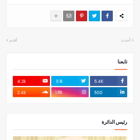
أحدث
أقدم
تابعنا
4.2k
3.1k
5.4K
1.8k
2.4k
500
رئيس الدائرة