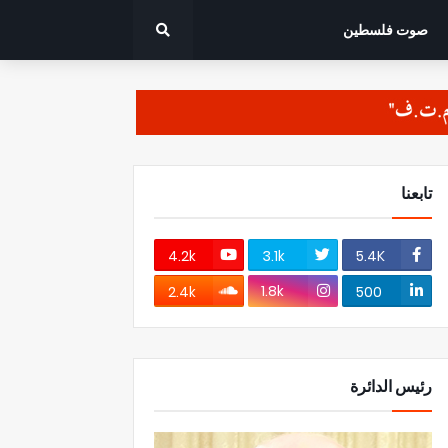
صوت فلسطين
تابعنا
4.2k
3.1k
5.4K
1.8k
2.4k
500
رئيس الدائرة