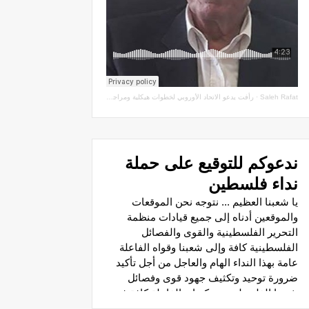
Saleh Rafat
·
رأفت يدعو الاتحاد الأوروبي لخطوات هيكلية ومراجعة اتفاقيات الشراكة مع سلطة الاحتلال