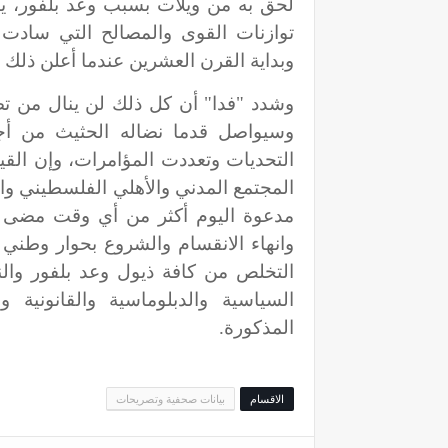
لحق به من ويلات بسبب وعد بلفور، يؤ
توازنات القوى والمصالح التي سادت ت
وبداية القرن العشرين عندما أعلن ذلك 
وشدد "فدا" أن كل ذلك لن ينال من تصم
وسيواصل قدما نضاله الحثيث من أج
التحديات وتعددت المؤامرات، وإن ال
المجتمع المدني والأهلي الفلسطيني وال
مدعوة اليوم أكثر من أي وقت مضى لت
وانهاء الانقسام والشروع بحوار وطن
التخلص من كافة ذيول وعد بلفور وال
السياسية والدبلوماسية والقانونية 
المذكورة.
الاقسام
بيانات صحفية وتصريحات