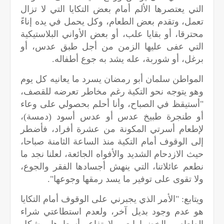
التي يعتصرها الألم أمام بعض التكايا التي لا تزال
تعمل، وتقدم بعض الطعام، وكل يحمل في يده إناءً
محترقا، أو بقايا علب، أو بعض الأواني البلاستيكية
التي عفى عليها الزمن من أجل طبق عدس، أو
برغل، أو شوربة، عله يشد به جوع أطفاله.
المواطن سلمان أبو رمضان يسرد ما يعانيه كل يوم
وهو يتوجه نحو التكية رغم مخاطر تعرضه للقصف،
"أستيقظ في الصباح، وأنا أحلم بحصولي على وعاء
أو طنجرة طبيخ عدس أو عدس أسود (دمسة)،
لإطعام أسرتي المكونة من عشرة أفراد، فأضطر
إلى الوقوف أمام التكية منذ الساعة الثامنة صباحا،
حيث الازدحام الشديد والأفواه الجائعة، لعلنا نجد ما
نطعم عائلاتنا، التي ينهش أجسادها الفقر والجوع،
ولا تقوى على توفير ما يسد رمقها وجوعها".
ويتابع: "الأمر الذي يجبرني على الوقوف أمام التكايا
هو عدم وجود بديل آخر، ولعدم استطاعتي شراء
الطعام والخضراوات، لارتفاع أسعارها بشكل