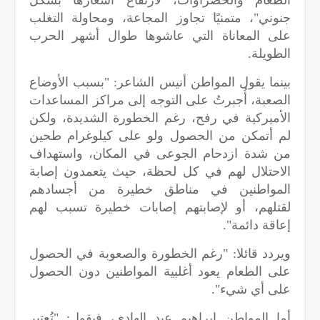
جنوني"، متمنيًا تجاوز المجاعة، ومحاولة التغلب
على المعاناة التي عاشوها طوال أشهر الحرب
الطويلة.
بينما يقول المواطن أنيس الشاعر: "بسبب الأوضاع
الصعبة، أُجبرتُ على التوجه إلى مراكز المساعدات
الأميركية في رفح، رغم الخطورة الشديدة، ولكن
لم أتمكن من الحصول ولو على كيلوغرام طحين
من شدة ازدحام الجوعى في المكان، واستهداف
الاحتلال لهم في كل لحظة، حيث يتعمدون إصابة
المواطنين في مناطق خطيرة من أجسادهم
لقتلهم، أو لإصابتهم إصابات خطيرة تسبب لهم
إعاقة دائمة".
ويردد قائلا: "رغم الخطورة والصعوبة في الحصول
على الطعام يعود أغلبية المواطنين دون الحصول
على أي شيء".
أما المواطن إبراهيم عبد الهادي، فيقول: "تُعتبر