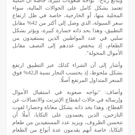
ويتابع رباح: "نواجه صعوبات كثيرة، خاصة أن التكية
تعتمد بشكل كامل على الحوالات المالية، سواء
المحلية منها، أو الخارجية، خاصة في ظل ارتفاع
سعر السيولة، الذي وصل إلى أكثر من 42% مقابل
التطبيق، وهذا بحد ذاته خسارة كبيرة، ويؤثر بشكل
سلبي في عدد المواطنين الذين يستفيدون من
الطعام، إذ ينخفض عددهم إلى النصف مقابل
الأموال المحولة".
وأشار إلى أن الشراء كذلك عبر التطبيق ارتفع
بشكل ملحوظ، إذ يحتسب التجار نسبة الـ42% فوق
السعر المتداول المرتفع أصلًا.
وأضاف: "نواجه صعوبة في استقبال الأموال
وإرساله في حالات انقطاع الإنترنت والاتصالات عن
القطاع، وهذا بحد ذاته يشكل معاناة وحصارا لقوت
النازحين، الذين يعتمدون على التكايا، آملًا أن
تتحسن الظروف، ويزيد عدد المستفيدين من طعام
التكايا، خاصة أنهم يقدمون عدة أنواع من الطعام