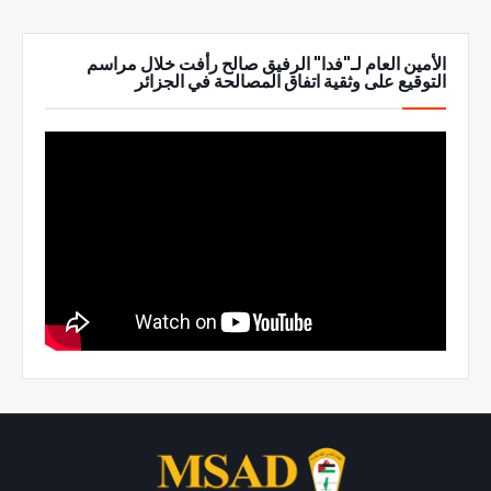
الأمين العام لـ"فدا" الرفيق صالح رأفت خلال مراسم
التوقيع على وثقية اتفاق المصالحة في الجزائر