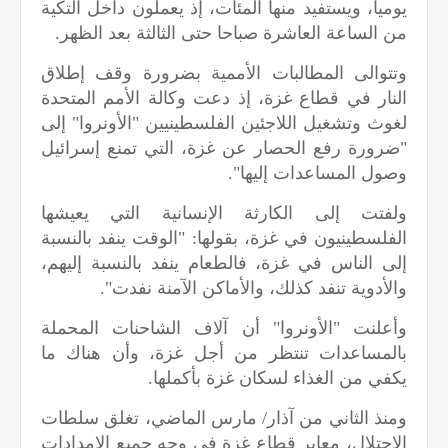
يوميا، ويستفيد منها المئات، إذ يعملون داخل التكية
من الساعة العاشرة صباحا حتى الثالثة بعد الظهر.
وتتوالى المطالبات الأممية بضرورة وقف إطلاق
النار في قطاع غزة، إذ دعت وكالة الأمم المتحدة
لغوث وتشغيل اللاجئين الفلسطينيين "الأونروا" إلى
"ضرورة رفع الحصار عن غزة، التي تمنع إسرائيل
وصول المساعدات إليها".
ولفتت إلى الكارثة الإنسانية التي يعيشها
الفلسطينيون في غزة، بقولها: "الوقت ينفد بالنسبة
إلى الناس في غزة، فالطعام ينفد بالنسبة إليهم،
والأدوية تنفد كذلك، والأماكن الآمنة نفدت".
وأعلنت "الأونروا" أن آلاف الشاحنات المحملة
بالمساعدات تنتظر من أجل غزة، وأن هناك ما
يكفي من الغذاء لسكان غزة بأكملها.
ومنذ الثاني من آذار/ مارس الماضي، تغلق سلطات
الاحتلال، معابر قطاع غزة في وجه جميع الإمدادات