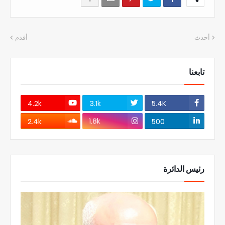
أحدث
أقدم
تابعنا
4.2k
3.1k
5.4K
1.8k
2.4k
500
رئيس الدائرة